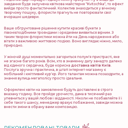
завдання буде залучена квіткова майстерня "Kvitochka", то ефект
вийде просто фантастичний. Колектив знаходиться у вічному
творчому пошуку, флористи прагнуть не повторювати свої
вчорашні шедеври.
Ваше обгрунтоване рішення купити красиві букети з
півонієподібними трояндами і орхідеями виявиться вірним. З
таким твором флористики можна йти на День народження або
вітати з важливою життєвою подією. Воно виглядає ніжно, мило,
природно.
У жіночій душі моментально загориться полум'я пристрасті, яке
не згасне багато років. Всім, хто в знаменну дату занадто далеко
від єдиного сердечка, буде корисна
доставка квітів Київ
.
Послуга зручна і практична, в штаті інтернет-магазину є
мобільний і кмітливий кур'єр. Його талантам можна позаздрити, а
знання вулиць мегаполісу просто ідеальне.
Оформлені квіти на замовлення будуть доставлені в строго
вказану годину. Все пройде урочисто, дама в тисячний раз
упевниться у вашій любові і відданості. Ніколи не позбавляйте її і
себе такого шансу, менеджер врахує побажання, завжди можна
внести зміни в обрану вами композицію.
РЕКОМЕНДОВАНІ ТОВАРИ