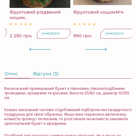
Фруктовий різдвяний
Фруктовий кошик№4
К
кошик...
с
ЗАМОВИТИ
ЗАМОВИТИ
2 290 грн.
990 грн.
4
Опис
Відгуки (3)
Величезний преміальний букет з півоніями, півонієподібними
трояндами, орхідеями та ірисами. Висота-55/60 см, діаметр-50/55
см.
Кожен закоханий чоловік стурбований підбором нестандартного
подарунка для своєї обраниці. Якщо вже піднесено величезну
кількість троянд і тюльпанів, то розгляньте можливість замовити
оригінальний букет з орхідеями.
Подібний дар порадує і здивує кожну красуню. Ну а якщо до