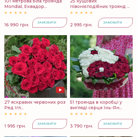
101 метрова біла троянда
25 кущових
Mondial, Еквадор...
півонієподібних троянд ...
ЗАМОВИТИ
ЗАМОВИТИ
16 990 грн.
2 995 грн.
27 яскравих червоних роз
51 троянда в коробці у
Ред Ігл...
вигляді серця Інь-Ян...
ЗАМОВИТИ
ЗАМОВИТИ
1 995 грн.
3 790 грн.