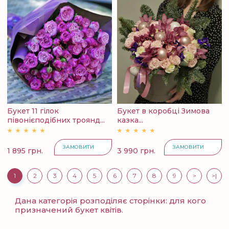
Букет 11 гілок
Букет в коробці Зимова
півонієподібних троянд...
казка...
ЗАМОВИТИ
ЗАМОВИТИ
1 895 грн.
3 990 грн.
1
2
3
4
5
6
7
8
9
>
>|
Дана категорія розподіляє сторінки: для кого
призначений букет квітів.