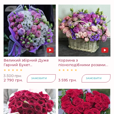
-15%
Великий збірний Дуже
Корзина з
Гарний Букет...
піоноподібними розами
Лізі...
3 300 грн.
ЗАМОВИТИ
ЗАМОВИТИ
2 790 грн.
3 595 грн.