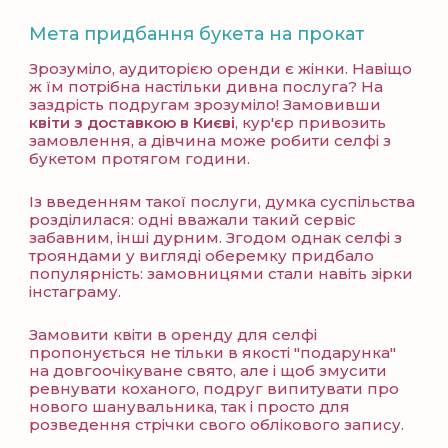
Мета придбання букета на прокат
Зрозуміло, аудиторією оренди є жінки. Навіщо
ж їм потрібна настільки дивна послуга? На
заздрість подругам зрозуміло! Замовивши
квіти з доставкою в Києві
, кур'єр привозить
замовлення, а дівчина може робити селфі з
букетом протягом години.
Із введенням такої послуги, думка суспільства
розділилася: одні вважали такий сервіс
забавним, інші дурним. Згодом однак селфі з
трояндами у вигляді оберемку придбало
популярність: замовницями стали навіть зірки
інстаграму.
Замовити квіти в оренду для селфі
пропонується не тільки в якості "подарунка"
на довгоочікуване свято, але і щоб змусити
ревнувати коханого, подруг випитувати про
нового шанувальника, так і просто для
розведення стрічки свого облікового запису.