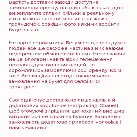
Вартість доставки завжди доступна:
замовивши оренду на один або кілька годин,
ви заплатите стільки, скільки в реальному
житті можна заплатити всього за кілька
трояндочок, розкішні фото з якими зробити
буде важко.
Не варто соромитися! Безумовно, зараз думка
людей все ще расхоже, частина з них вважає
недоречним обманювати інших. Незважаючи
на це, блогери і навіть зірки телебачення
нехтують думкою таких людей, не
соромлячись замовляючи собі оренду. Крім
того, безліч дівчат сьогодні оформляють
замовлення на букет для селфі зі 101
трояндою!
Сьогодні існує доставка не лише квітів, а й
додаткових коробочок (наприклад, Chanel),
щоб оточуючі вирішили, що коханий вирішив
витратитися не тільки на букетик. Замовниці
замовляють додатково прикраси, чоловіків і
навіть машини!