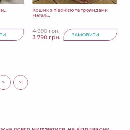
...
Кошик з півонією та трояндами
Наталі...
4 990 грн.
ТИ
ЗАМОВИТИ
3 790 грн.
>
>|
можна довго милуватися, не відриваючи