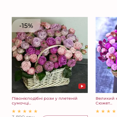
-15%
Півонієподібні рози у плетеній
Великий к
сумочці...
Сюжет...