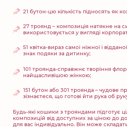
21 бутон-цю кількість підносять як ко
27 троянд – композиція натякне на с
використовується у вигляді корпора
51 квітка-вираз самої ніжної і віддано
знак подяки за дитинку;
101 троянда-справжнє творіння флори
найщасливішою жінкою;
151 бутон або 301 троянда – чудове 
зізнаєтеся, що готові йти рука об рук
Будь-які кошики з трояндами підготує ціл
композицій від доступних за ціною до д
для вас індивідуально. Він може складат