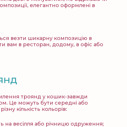
композиції, елегантно оформлені в
еться везти шикарну композицію в
и вам в ресторан, додому, в офіс або
янд
формлення троянд у кошик-завжди
ом. Це можуть бути середні або
ізну кількість кольорів:
ють на весілля або річницю одруження;