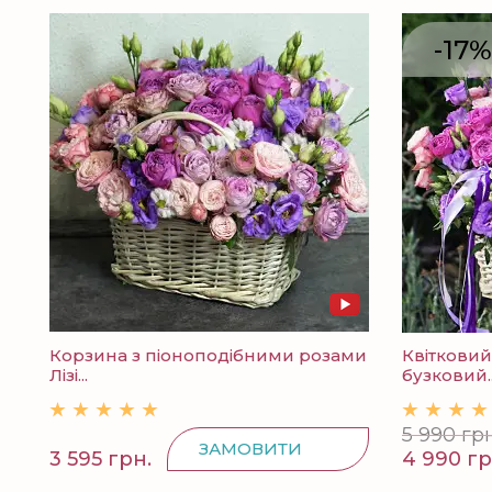
-17%
Корзина з піоноподібними розами
Квіткови
Лізі...
бузковий..
5 990 грн
ЗАМОВИТИ
3 595 грн.
4 990 гр