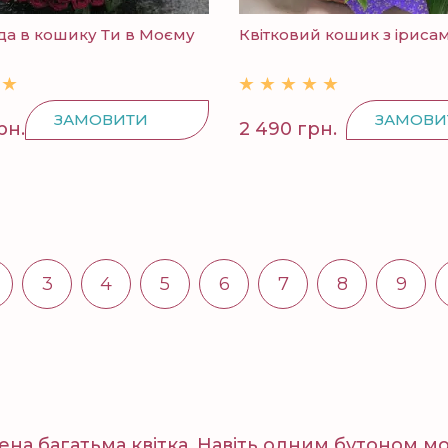
да в кошику Ти в Моєму
Квітковий кошик з ірисами
ЗАМОВИТИ
ЗАМОВИ
рн.
2 490 грн.
3
4
5
6
7
8
9
лена багатьма квітка. Навіть одним бутоном 