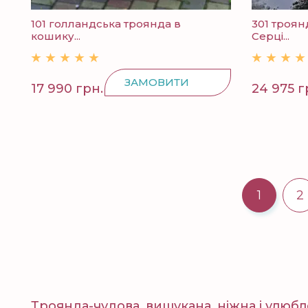
101 голландська троянда в
301 троян
кошику...
Серці...
ЗАМОВИТИ
17 990 грн.
24 975 г
1
2
Троянда-чудова, вишукана, ніжна і улюб