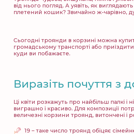
від нього погляд. А уявіть, як виглядаю
плетений кошик? Звичайно ж-чарівно, д
Сьогодні троянди в корзині можна купит
громадському транспорті або приїздити з
куди ви побажаєте.
Виразіть почуття з 
Ці квіти розкажуть про найбільш палкі і
виграшно і красиво. Для композиції пот
величезні корзини троянд, витончені і р
19 – таке число троянд обіцяє сімейн