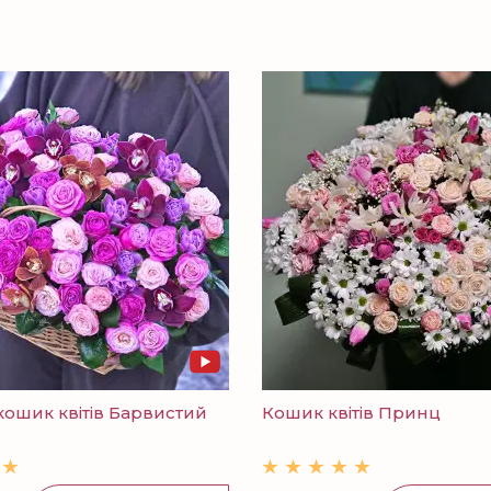
ошик квітів Барвистий
Кошик квітів Принц