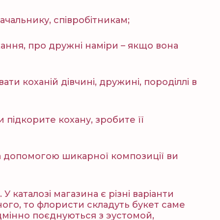
начальнику, співробітникам;
хання, про дружні наміри – якщо вона
вати коханій дівчині, дружині, породіллі в
 підкорите кохану, зробите її
За допомогою шикарної композиції ви
У каталозі магазина є різні варіанти
ого, то флористи складуть букет саме
ідмінно поєднуються з эустомой,