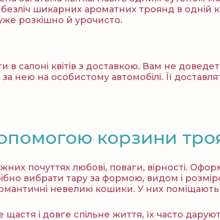
ть безліч шикарних ароматних троянд в одній 
уже розкішно й урочисто.
и в салоні квітів з доставкою. Вам не довед
а нею на особистому автомобілі. Її доставлят
допомогою корзини тро
 ніжних почуттях любові, поваги, вірності. О
рібно вибрати тару за формою, видом і розмір
омантичні невеликі кошики. У них поміщають р
е щастя і довге спільне життя, їх часто дару