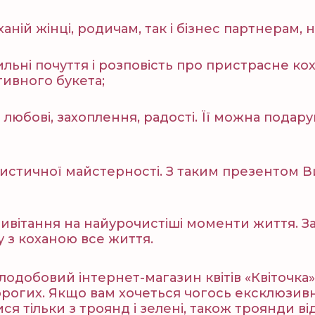
ханій жінці, родичам, так і бізнес партнерам, 
ильні почуття і розповість про пристрасне ко
тивного букета;
ї любові, захоплення, радості. Її можна подару
стичної майстерності. З таким презентом Ви
привітання на найурочистіші моменти життя. 
у з коханою все життя.
одобовий інтернет-магазин квітів «Квіточка». 
орогих. Якщо вам хочеться чогось ексклюзивн
ися тільки з троянд і зелені, також троянди в