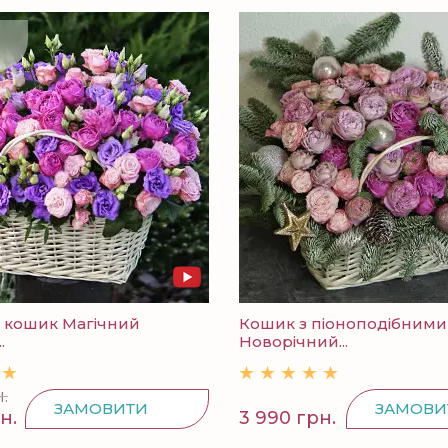
й кошик Магічний
Кошик з піоноподібними
.
Новорічний...
.
ЗАМОВИТИ
ЗАМОВИ
н.
3 990 грн.