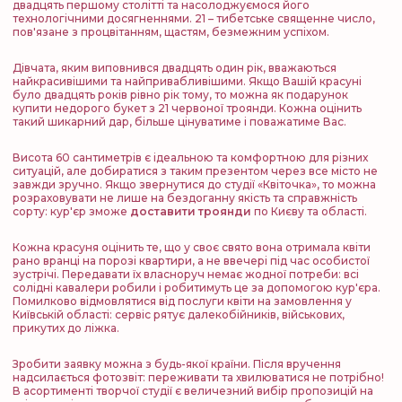
двадцять першому столітті та насолоджуємося його
технологічними досягненнями. 21 – тибетське священне число,
пов'язане з процвітанням, щастям, безмежним успіхом.
Дівчата, яким виповнився двадцять один рік, вважаються
найкрасивішими та найпривабливішими. Якщо Вашій красуні
було двадцять років рівно рік тому, то можна як подарунок
купити недорого букет з 21 червоної троянди. Кожна оцінить
такий шикарний дар, більше цінуватиме і поважатиме Вас.
Висота 60 сантиметрів є ідеальною та комфортною для різних
ситуацій, але добиратися з таким презентом через все місто не
завжди зручно. Якщо звернутися до студії «Квіточка», то можна
розраховувати не лише на бездоганну якість та справжність
сорту: кур'єр зможе
доставити троянди
по Києву та області.
Кожна красуня оцінить те, що у своє свято вона отримала квіти
рано вранці на порозі квартири, а не ввечері під час особистої
зустрічі. Передавати їх власноруч немає жодної потреби: всі
солідні кавалери робили і робитимуть це за допомогою кур'єра.
Помилково відмовлятися від послуги квіти на замовлення у
Київській області: сервіс рятує далекобійників, військових,
прикутих до ліжка.
Зробити заявку можна з будь-якої країни. Після вручення
надсилається фотозвіт: переживати та хвилюватися не потрібно!
В асортименті творчої студії є величезний вибір пропозицій на