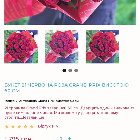
БУКЕТ 21 ЧЕРВОНА РОЗА GRAND PRIX ВИСОТОЮ
60 СМ
Модель:
21 троянда Grand Prix висотою 60 см
21 троянда Grand Prix заввишки 60 см. Двадцять один – знакове та
дуже символічне число. Ми живемо у двадцять першому
столітті..
Детальніше
Відгуків: 4
-
+
1 795 грн.