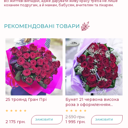
всі життєві випадки, адже дарувати живу красу треба не лише
коханим подругам, а й мамам, бабусям, вчителям та лікарям.
РЕКОМЕНДОВАНІ ТОВАРИ
-23%
25 троянд Гран Прі
Букет 21 червона висока
Б
роза з оформленням...
з
2 590 грн.
ЗАМОВИТИ
ЗАМОВИТИ
2 175 грн.
1 995 грн.
2