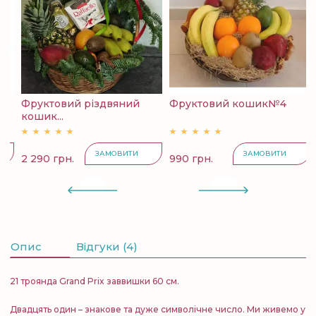
Фруктовий різдвяний
Фруктовий кошик№4
К
кошик...
с
ЗАМОВИТИ
ЗАМОВИТИ
2 290 грн.
990 грн.
4
Опис
Відгуки (4)
21 троянда Grand Prix заввишки 60 см.
Двадцять один – знакове та дуже символічне число. Ми живемо у