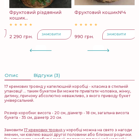
Фруктовий різдвяний
Фруктовий кошик№4
К
кошик...
с
ЗАМОВИТИ
ЗАМОВИТИ
2 290 грн.
990 грн.
4
Опис
Відгуки (3)
17 кремових троянд у капелюшній коробці - класика в стильній
упаковці! ... таким букетом Ви можете привітати чоловіка, жінку,
дитину, причому абсолютно неважливо, з якого приводу букет
універсальний.
Розмір коробки: висота - 20 см, діаметр - 18 см, загальна висота
букета - 35 см, діаметр 20 см.
Замовити
17 кремових троянд
у коробці можна на свято з нагоди
іменин, чи ювілею вашої другої половини або близької родички.