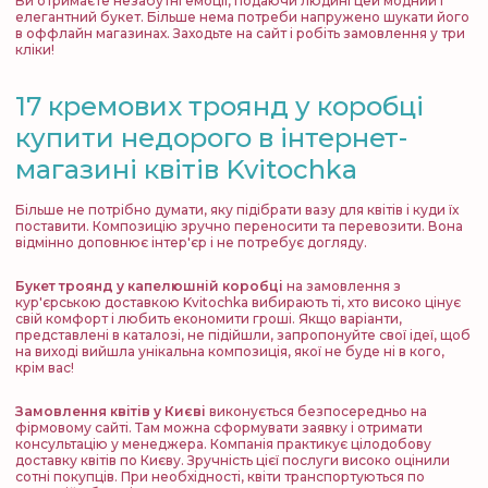
Ви отримаєте незабутні емоції, подаючи людині цей модний і
елегантний букет. Більше нема потреби напружено шукати його
в оффлайн магазинах. Заходьте на сайт і робіть замовлення у три
кліки!
17 кремових троянд
у коробці
купити недорого в інтернет-
магазині квітів Kvitochka
Більше не потрібно думати, яку підібрати вазу для квітів і куди їх
поставити. Композицію зручно переносити та перевозити. Вона
відмінно доповнює інтер'єр і не потребує догляду.
Букет троянд у капелюшній коробці
на замовлення з
кур'єрською доставкою Kvitochka вибирають ті, хто високо цінує
свій комфорт і любить економити гроші. Якщо варіанти,
представлені в каталозі, не підійшли, запропонуйте свої ідеї, щоб
на виході вийшла унікальна композиція, якої не буде ні в кого,
крім вас!
Замовлення квітів у Києві
виконується безпосередньо на
фірмовому сайті. Там можна сформувати заявку і отримати
консультацію у менеджера. Компанія практикує цілодобову
доставку квітів по Києву. Зручність цієї послуги високо оцінили
сотні покупців. При необхідності, квіти транспортуються по