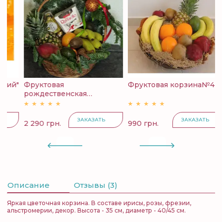
й"
Фруктовая
Фруктовая корзина№4
К
рождественская
с
корзина...
ЗАКАЗАТЬ
ЗАКАЗАТЬ
2 290 грн.
990 грн.
4
Описание
Отзывы (3)
Яркая цветочная корзина. В составе ирисы, розы, фрезии,
альстромерии, декор. Высота - 35 см, диаметр - 40/45 см.