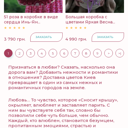
51 роза в коробке в виде
Большая коробка с
сердца Инь-Ян...
цветами Яркая Весна...
ЗАКАЗАТЬ
ЗАКАЗАТЬ
3 790 грн.
4 990 грн.
1
2
3
4
5
6
7
8
9
>
>|
Признаться в любви? Сказать, насколько она
дорога вам? Добавить нежности и романтики
в отношения? Доставка цветов Киев
превращает в один из самых нежных и
романтичных городов на земле.
Любовь… То чувство, которое «Сносит крышу»,
окрыляет, влюбляет и заставляет парить. С
ним вы чувствуете себя так, словно бы
позволили себе чуть больше, чем обычно.
Каждый, кто влюблен, становится безумцем,
пропитанным эмоциями, страстью и