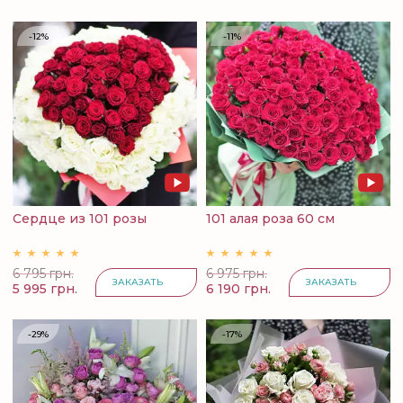
-12%
-11%
Сердце из 101 розы
101 алая роза 60 см
6 795 грн.
6 975 грн.
ЗАКАЗАТЬ
ЗАКАЗАТЬ
5 995 грн.
6 190 грн.
-29%
-17%