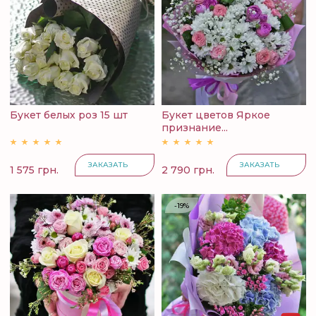
Букет белых роз 15 шт
Букет цветов Яркое
признание...
ЗАКАЗАТЬ
ЗАКАЗАТЬ
1 575 грн.
2 790 грн.
-19%