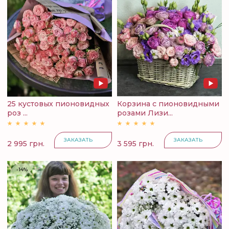
25 кустовых пионовидных
Корзина с пионовидными
роз ...
розами Лизи...
ЗАКАЗАТЬ
ЗАКАЗАТЬ
2 995 грн.
3 595 грн.
-14%