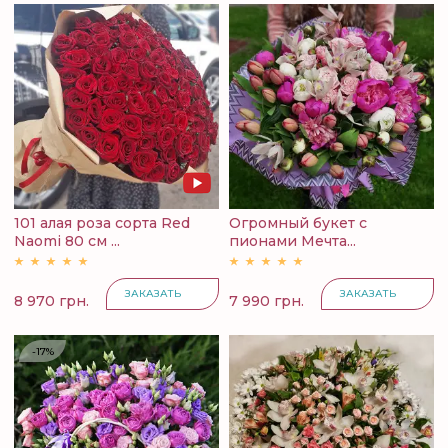
101 алая роза сорта Red
Огромный букет с
Naomi 80 см ...
пионами Мечта...
ЗАКАЗАТЬ
ЗАКАЗАТЬ
8 970 грн.
7 990 грн.
-17%