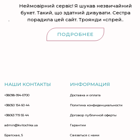
Неймовірний сервіс! Я шукав незвичайний
Бу
из
букет. Такий, що здатний дивувати. Сестра
..
порадила цей сайт. Троянди «спрей..
ПОДРОБНЕЕ
НАШИ КОНТАКТЫ
ИНФОРМАЦИЯ
+38098-994-6700
Доставка и оплата
+38050 154 60 44
Политика конфиденциальности
+38063 719 55 44
Договор публичной оферты
admin@kvitochka.ua
Гарантии
Братская, 5
Связаться с нами