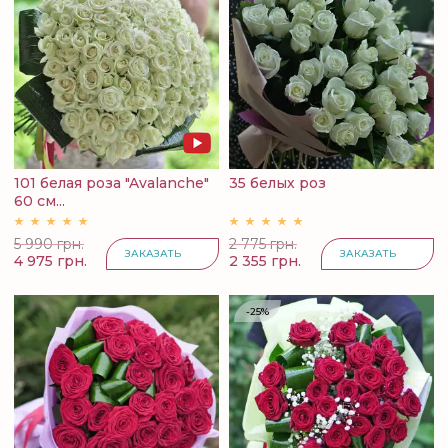
101 белая роза "Avalanche"
35 белых роз
60 см...
5 990 грн.
2 775 грн.
ЗАКАЗАТЬ
ЗАКАЗАТЬ
4 975 грн.
2 355 грн.
-25%