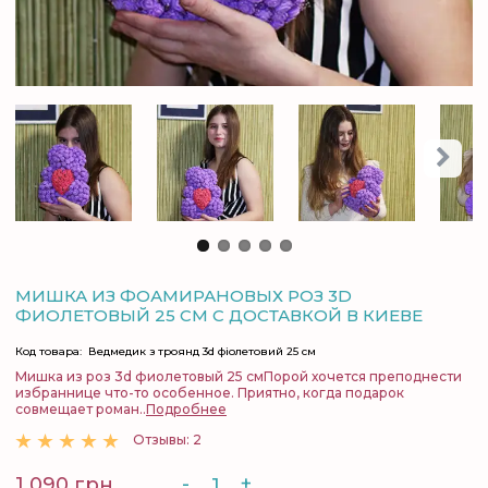
МИШКА ИЗ ФОАМИРАНОВЫХ РОЗ 3D
ФИОЛЕТОВЫЙ 25 СМ С ДОСТАВКОЙ В КИЕВЕ
Код товара:
Ведмедик з троянд 3d фіолетовий 25 см
Мишка из роз 3d фиолетовый 25 смПорой хочется преподнести
избраннице что-то особенное. Приятно, когда подарок
совмещает роман..
Подробнее
Отзывы: 2
-
+
1 090 грн.