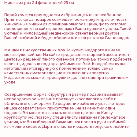
Мишка из роз 3d фиолетовый 25 см
Порой хочется преподнести избраннице что-то особенное.
Приятно, когда подарок совмещает романтику и практичность.
Уникальные мишки из фоамирановых роз: цена, фото
которых
представлены на сайте, воплощают Ваши лучшие чувства. Такой
уютный и миловидный медвежонок станет верным другом
Вашей любимой и будет оберегать ее тогда, когда Вы не рядом.
Мишки из искусственных роз
3d купить недорого в Киеве
можно уже сейчас. На сайте представлен широкий ассортимент
цветовых решений такого сувенира, потому Вы точно подберете
вариант, идеально подходящий именно Вам. Каждый мишутка
изготавливается вручную с применением только самых
качественных материалов, не вызывающих аллергию.
Медвежонок сможет прослужить долгие годы при правильном
уходе.
Совершенные форма, структура и размер подарка вызывает
непреодолимое желание притянуть косолапого к себе и
обнимать его вечерами. То ощущение заботы и уюта, которое
мишка создает своим присутствием, не заменит ни один
подарок. Вы можете заказать доставку цветов по Киеву
круглосуточно, поэтому специалисты магазина приложат все
усилия, чтобы выбранный Вами мишка попал в руки любимой
как можно скорее. Дарите счастье и радость тому, кого любите!