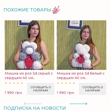
ПОХОЖИЕ ТОВАРЫ
Мишка из роз 3d серый с
Мишка из роз 3d белый с
М
сердцем 40 см...
сердцем 40 см...
ф
СООБЩИТЬ О
СООБЩИТЬ О
НАЛИЧИИ
НАЛИЧИИ
1 990 грн.
1 990 грн.
1
ПОДПИСКА НА НОВОСТИ