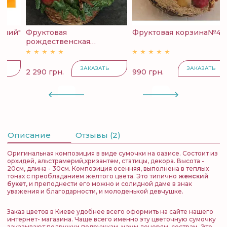
й"
Фруктовая
Фруктовая корзина№4
рождественская
с
корзина...
ЗАКАЗАТЬ
ЗАКАЗАТЬ
2 290 грн.
990 грн.
4
Описание
Отзывы (2)
Оригинальная композиция в виде сумочки на оазисе. Состоит из
орхидей, альстрамерий,хризантем, статицы, декора. Высота -
20см, длина - 30см. Композиция осенняя, выполнена в теплых
тонах с преобладанием желтого цвета. Это типично
женский
букет
, и преподнести его можно и солидной даме в знак
уважения и благодарности, и молоденькой девчушке.
Заказ цветов в Киеве удобнее всего оформить на сайте нашего
интернет- магазина. Чаще всего именно эту цветочную сумочку
заказывают подружки подружкам, мамы дочерям, сестрам. Это