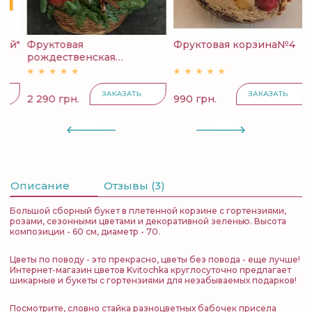
й"
Фруктовая
Фруктовая корзина№4
К
рождественская
с
корзина...
ЗАКАЗАТЬ
ЗАКАЗАТЬ
2 290 грн.
990 грн.
4
Описание
Отзывы (3)
Большой сборный букет в плетенной корзине с гортензиями,
розами, сезонными цветами и декоративной зеленью. Высота
композиции - 60 см, диаметр - 70.
Цветы по поводу - это прекрасно, цветы без повода - еще лучше!
Интернет-магазин цветов Kvitochka круглосуточно предлагает
шикарные и букеты с гортензиями для незабываемых подарков!
Посмотрите, словно стайка разноцветных бабочек присела