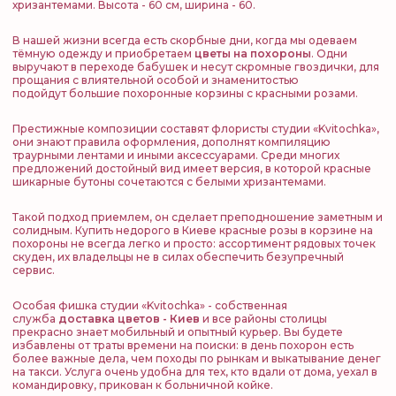
хризантемами. Высота - 60 см, ширина - 60.
В нашей жизни всегда есть скорбные дни, когда мы одеваем
тёмную одежду и приобретаем
цветы на похороны
. Одни
выручают в переходе бабушек и несут скромные гвоздички, для
прощания с влиятельной особой и знаменитостью
подойдут большие похоронные корзины с красными розами.
Престижные композиции составят флористы студии «Kvitochka»,
они знают правила оформления, дополнят компиляцию
траурными лентами и иными аксессуарами. Среди многих
предложений достойный вид имеет версия, в которой красные
шикарные бутоны сочетаются с белыми хризантемами.
Такой подход приемлем, он сделает преподношение заметным и
солидным. Купить недорого в Киеве красные розы в корзине на
похороны не всегда легко и просто: ассортимент рядовых точек
скуден, их владельцы не в силах обеспечить безупречный
сервис.
Особая фишка студии «Kvitochka» - собственная
служба
доставка цветов - Киев
и все районы столицы
прекрасно знает мобильный и опытный курьер. Вы будете
избавлены от траты времени на поиски: в день похорон есть
более важные дела, чем походы по рынкам и выкатывание денег
на такси. Услуга очень удобна для тех, кто вдали от дома, уехал в
командировку, прикован к больничной койке.