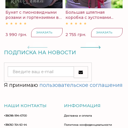
Букет с пионовидными
Большая шляпная
розами и гортензиями в
коробка с эустомами...
к
к...
ЗАКАЗАТЬ
ЗАКАЗАТЬ
3 990 грн.
2 755 грн.
3
ПОДПИСКА НА НОВОСТИ
Я принимаю
пользовательское соглашения
НАШИ КОНТАКТЫ
ИНФОРМАЦИЯ
+38098-994-6700
Доставка и оплата
+38050 154 60 44
Политика конфиденциальности