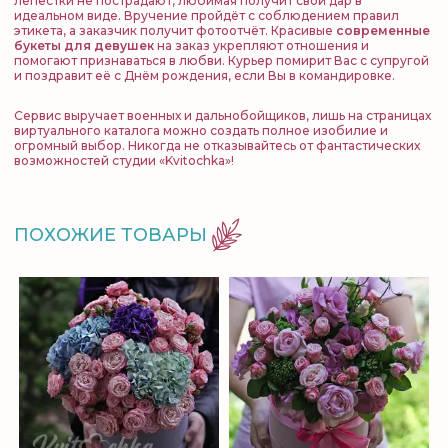
лепестки не пострадают, любимая получит свой дар в
идеальном виде. Вручение пройдёт с соблюдением правил
этикета, а заказчик получит фотоотчёт. Красивые
современные
букеты для девушек
на заказ укрепляют отношения и
помогают признаваться в любви. Курьер помирит Вас с супругой
и поздравит её с Днём рождения, если Вы в командировке.
Сервис выручает военных и дальнобойщиков, лишь на страницах
виртуального каталога можно создать полное изобилие и
огромный выбор. Никогда не отказывайтесь от фантастических
возможностей студии «Kvitochka»!
ПОХОЖИЕ ТОВАРЫ