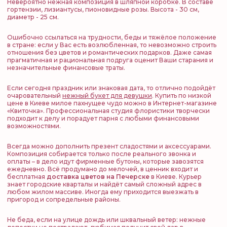
Невероятно нежная композиция в шляпной коробке. В составе
гортензии, лизиантусы, пионовидные розы. Высота - 30 см,
диаметр - 25 см.
Ошибочно ссылаться на трудности, беды и тяжёлое положение
в стране: если у Вас есть возлюбленная, то невозможно строить
отношения без цветов и романтических подарков. Даже самая
прагматичная и рациональная подруга оценит Ваши старания и
незначительные финансовые траты.
Если сегодня праздник или знаковая дата, то отлично подойдёт
очаровательный
нежный букет для девушки
. Купить по низкой
цене в Киеве милое пахнущее чудо можно в Интернет-магазине
«Квиточка». Профессиональная студия флористики творчески
подходит к делу и порадует парня с любыми финансовыми
возможностями.
Всегда можно дополнить презент сладостями и аксессуарами.
Композиция собирается только после реального звонка и
оплаты – в дело идут фирменные бутоны, которые завозятся
ежедневно. Всё продумано до мелочей, в ценник входит и
бесплатная
доставка цветов на Печерске
в Киеве. Курьер
знает городские кварталы и найдёт самый сложный адрес в
любом жилом массиве. Иногда ему приходится выезжать в
пригород и сопредельные районы.
Не беда, если на улице дождь или шквальный ветер: нежные