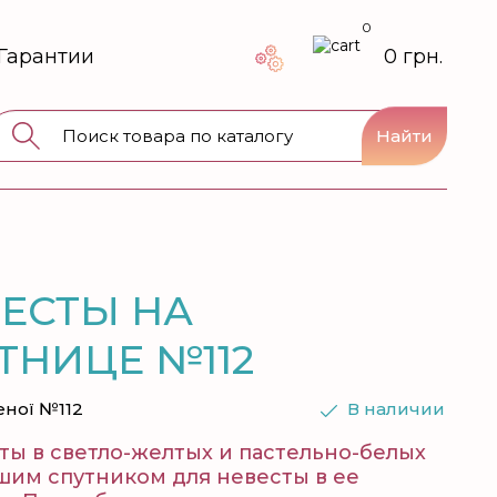
0
Гарантии
0 грн.
Найти
ВЕСТЫ НА
ТНИЦЕ №112
еної №112
В наличии
ы в светло-желтых и пастельно-белых
шим спутником для невесты в ее