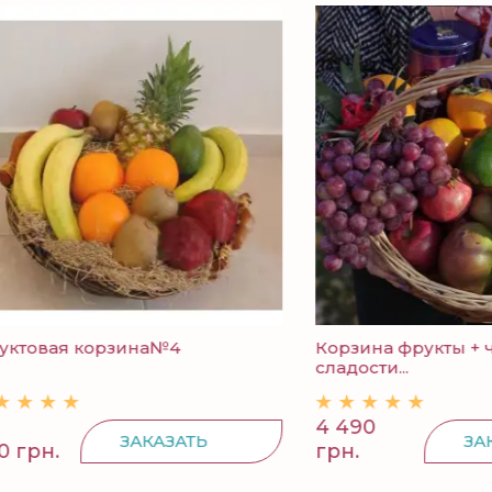
ая корзина№4
Корзина фрукты + чай +
сладости...
4 490
ЗАКАЗАТЬ
ЗАКАЗАТ
.
грн.