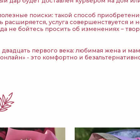
й дар будет доставлен курьером на дом или
полезные поиски: такой способ приобретен
ь расширяется, услуга совершенствуется и 
гда не бойтесь просить об изменениях – тв
 двадцать первого века: любимая жена и ма
з онлайн» - это комфортно и безальтернативн