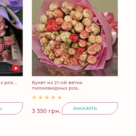
роз ...
Букет из 21-ой ветки
Сбо
пионовидных роз...
25 в
Ь
ЗАКАЗАТЬ
3 350 грн.
2 9