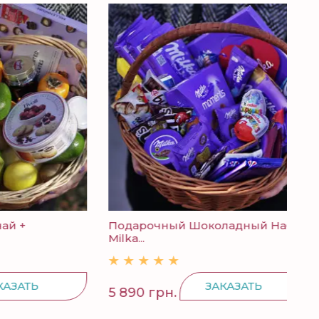
Подарочный Шоколадный Набор
Кон
Milka...
Ь
ЗАКАЗАТЬ
5 890 грн.
298