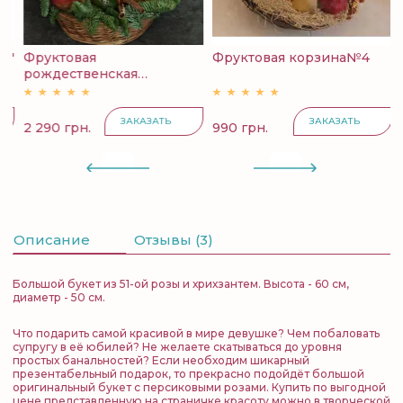
й"
Фруктовая
Фруктовая корзина№4
К
рождественская
с
корзина...
ЗАКАЗАТЬ
ЗАКАЗАТЬ
2 290 грн.
990 грн.
4
Описание
Отзывы (3)
Большой букет из 51-ой розы и хрихзантем. Высота - 60 см,
диаметр - 50 см.
Что подарить самой красивой в мире девушке? Чем побаловать
супругу в её юбилей? Не желаете скатываться до уровня
простых банальностей? Если необходим шикарный
презентабельный подарок, то прекрасно подойдёт большой
оригинальный букет с персиковыми розами. Купить по выгодной
цене представленную на страничке красоту можно в творческой