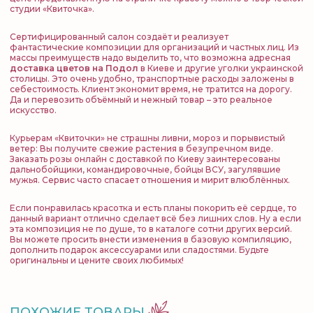
студии «Квиточка».
Сертифицированный салон создаёт и реализует
фантастические композиции для организаций и частных лиц. Из
массы преимуществ надо выделить то, что возможна адресная
доставка цветов на Подол
в Киеве и другие уголки украинской
столицы. Это очень удобно, транспортные расходы заложены в
себестоимость. Клиент экономит время, не тратится на дорогу.
Да и перевозить объёмный и нежный товар – это реальное
искусство.
Курьерам «Квиточки» не страшны ливни, мороз и порывистый
ветер: Вы получите свежие растения в безупречном виде.
Заказать розы онлайн с доставкой по Киеву заинтересованы
дальнобойщики, командировочные, бойцы ВСУ, загулявшие
мужья. Сервис часто спасает отношения и мирит влюблённых.
Если понравилась красотка и есть планы покорить её сердце, то
данный вариант отлично сделает всё без лишних слов. Ну а если
эта композиция не по душе, то в каталоге сотни других версий.
Вы можете просить внести изменения в базовую компиляцию,
дополнить подарок аксессуарами или сладостями. Будьте
оригинальны и цените своих любимых!
ПОХОЖИЕ ТОВАРЫ