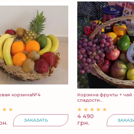
ая корзина№4
Корзина фрукты + чай +
сладости...
4 490
ЗАКАЗАТЬ
ЗАКАЗАТ
.
грн.