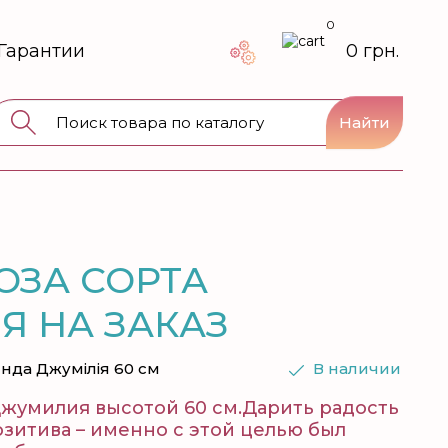
0
Гарантии
0 грн.
Найти
РОЗА СОРТА
 НА ЗАКАЗ
янда Джумілія 60 см
В наличии
 Джумилия высотой 60 см.Дарить радость
озитива – именно с этой целью был