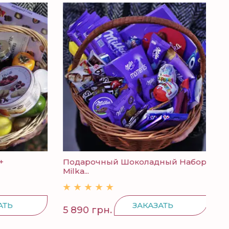
Подарочный Шоколадный Набор
Кон
Milka...
Ь
ЗАКАЗАТЬ
5 890 грн.
298