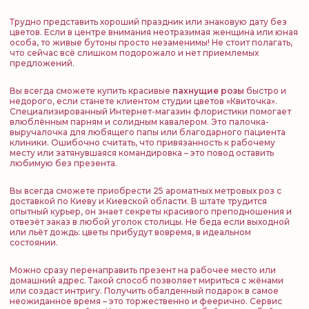
Трудно представить хороший праздник или знаковую дату без
цветов. Если в центре внимания неотразимая женщина или юная
особа, то живые бутоны просто незаменимы! Не стоит полагать,
что сейчас всё слишком подорожало и нет приемлемых
предложений.
Вы всегда сможете купить красивые
пахнущие розы
быстро и
недорого, если станете клиентом студии цветов «Квиточка».
Специализированный Интернет-магазин флористики помогает
влюблённым парням и солидным кавалером. Это палочка-
выручалочка для любящего папы или благодарного пациента
клиники. Ошибочно считать, что привязанность к рабочему
месту или затянувшаяся командировка – это повод оставить
любимую без презента.
Вы всегда сможете приобрести 25 ароматных метровых роз с
доставкой по Киеву и Киевской области. В штате трудится
опытный курьер, он знает секреты красивого преподношения и
отвезёт заказ в любой уголок столицы. Не беда если выходной
или льёт дождь: цветы прибудут вовремя, в идеальном
состоянии.
Можно сразу перенаправить презент на рабочее место или
домашний адрес. Такой способ позволяет мириться с жёнами
или создаст интригу. Получить обалденный подарок в самое
неожиданное время – это торжественно и феерично. Сервис