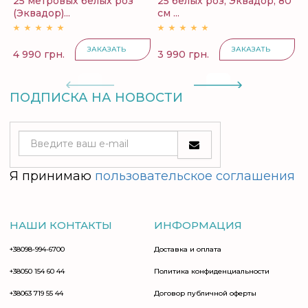
25 метровых белых роз
25 белых роз, Эквадор, 80
2
(Эквадор)...
см ...
Э
ЗАКАЗАТЬ
ЗАКАЗАТЬ
4 990 грн.
3 990 грн.
4
ПОДПИСКА НА НОВОСТИ
Я принимаю
пользовательское соглашения
НАШИ КОНТАКТЫ
ИНФОРМАЦИЯ
+38098-994-6700
Доставка и оплата
+38050 154 60 44
Политика конфиденциальности
+38063 719 55 44
Договор публичной оферты