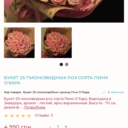
БУКЕТ 25 ПИОНОВИДНЫХ РОЗ СОРТА ПИНК
О'ХАРА
Код товара:
Букет 25 піоноподібних троянд Пінк О'Хара
В наличии
Букет 25 пионовидных роз сорта Пинк О'Хара. Вырощена в
Эквадоре, аромат - легкий, ярко выраженный. Высота - 70 см,
диаметр - ..
Подробнее
Отзывы: 3
-
+
4 990 грн.