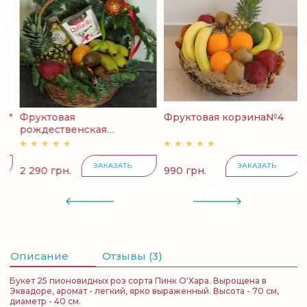
й"
Фруктовая
Фруктовая корзина№4
К
рождественская
с
корзина...
ЗАКАЗАТЬ
ЗАКАЗАТЬ
2 290 грн.
990 грн.
4
Описание
Отзывы (3)
Букет 25 пионовидных роз сорта Пинк О'Хара. Вырощена в
Эквадоре, аромат - легкий, ярко выраженный. Высота - 70 см,
диаметр - 40 см.