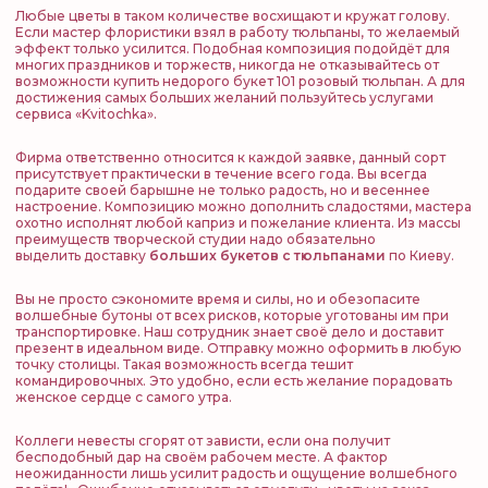
Любые цветы в таком количестве восхищают и кружат голову.
Если мастер флористики взял в работу тюльпаны, то желаемый
эффект только усилится. Подобная композиция подойдёт для
многих праздников и торжеств, никогда не отказывайтесь от
возможности купить недорого букет 101 розовый тюльпан. А для
достижения самых больших желаний пользуйтесь услугами
сервиса «Kvitochka».
Фирма ответственно относится к каждой заявке, данный сорт
присутствует практически в течение всего года. Вы всегда
подарите своей барышне не только радость, но и весеннее
настроение. Композицию можно дополнить сладостями, мастера
охотно исполнят любой каприз и пожелание клиента. Из массы
преимуществ творческой студии надо обязательно
выделить доставку
больших букетов с тюльпанами
по Киеву.
Вы не просто сэкономите время и силы, но и обезопасите
волшебные бутоны от всех рисков, которые уготованы им при
транспортировке. Наш сотрудник знает своё дело и доставит
презент в идеальном виде. Отправку можно оформить в любую
точку столицы. Такая возможность всегда тешит
командировочных. Это удобно, если есть желание порадовать
женское сердце с самого утра.
Коллеги невесты сгорят от зависти, если она получит
бесподобный дар на своём рабочем месте. А фактор
неожиданности лишь усилит радость и ощущение волшебного