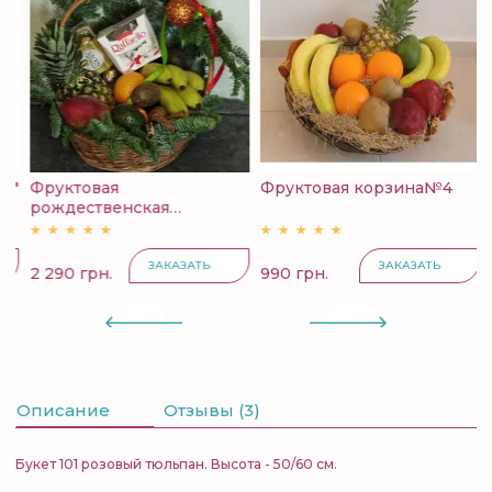
й"
Фруктовая
Фруктовая корзина№4
К
рождественская
с
корзина...
ЗАКАЗАТЬ
ЗАКАЗАТЬ
2 290 грн.
990 грн.
4
Описание
Отзывы (3)
Букет 101 розовый тюльпан. Высота - 50/60 см.