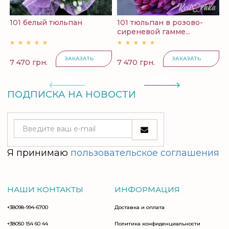
101 белый тюльпан
101 тюльпан в розово-
М
сиреневой гамме...
р
ЗАКАЗАТЬ
ЗАКАЗАТЬ
7 470 грн.
7 470 грн.
7
ПОДПИСКА НА НОВОСТИ
Я принимаю
пользовательское соглашения
НАШИ КОНТАКТЫ
ИНФОРМАЦИЯ
+38098-994-6700
Доставка и оплата
+38050 154 60 44
Политика конфиденциальности