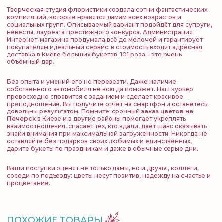
Творческая студия флористики создала сотни фантастических
компиляций, которые нравятся дамам всех возрастов и
социальных групп. Описываемый вариант подойдёт для супруги,
невесты, лауреата престижного конкурса. Администрация
Интернет-магазина продумала всё до мелочей и гарантирует
покупателям идеальный сервис: в стоимость входит адресная
доставка в Киеве больших букетов. 101 роза – это очень
объёмный дар.
Без опыта и умений его не перевезти. Даже наличие
собственного автомобиля не всегда поможет. Наш курьер
превосходно справится с заданием и сделает красивое
преподношение. Вы получите отчёт на смартфон и останетесь
довольны результатом. Помните: срочный
заказ цветов на
Печерск
в Киеве и в другие районы помогает укреплять
взаимоотношения, спасает тех, кто вдали, даёт шанс оказывать
знаки внимания при максимальной загруженности. Никогда не
оставляйте без подарков своих любимых и единственных,
дарите букеты по праздникам и даже в обычные серые дни.
Ваши поступки оценят не только дамы, но и друзья, коллеги,
соседи по подъезду: цветы несут позитив, надежду на счастье и
процветание.
ПОХОЖИЕ ТОВАРЫ