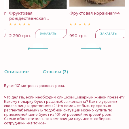
й"
Фруктовая
Фруктовая корзина№4
К
рождественская
с
корзина...
ЗАКАЗАТЬ
ЗАКАЗАТЬ
2 290 грн.
990 грн.
4
Описание
Отзывы (3)
Букет 101 метровая розовая роза.
Что делать, если необходим слишком шикарный живой презент?
Какому подарку будет рада любая женщина? Как не утратить
своего лица и достоинства? Что поможет быть предельно
респектабельным? В подобной ситуации можно купить по
приемлемой цене букет из 101-ой розовой метровой розы.
Самые обольстительные композиции научились собирать
сотрудники «Квіточки».