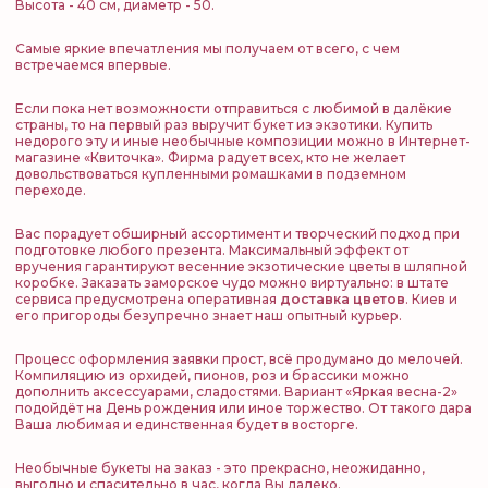
Высота - 40 см, диаметр - 50.
Самые яркие впечатления мы получаем от всего, с чем
встречаемся впервые.
Если пока нет возможности отправиться с любимой в далёкие
страны, то на первый раз выручит букет из экзотики. Купить
недорого эту и иные необычные композиции можно в Интернет-
магазине «Квиточка». Фирма радует всех, кто не желает
довольствоваться купленными ромашками в подземном
переходе.
Вас порадует обширный ассортимент и творческий подход при
подготовке любого презента. Максимальный эффект от
вручения гарантируют весенние экзотические цветы в шляпной
коробке. Заказать заморское чудо можно виртуально: в штате
сервиса предусмотрена оперативная
доставка цветов
. Киев и
его пригороды безупречно знает наш опытный курьер.
Процесс оформления заявки прост, всё продумано до мелочей.
Компиляцию из орхидей, пионов, роз и брассики можно
дополнить аксессуарами, сладостями. Вариант «Яркая весна-2»
подойдёт на День рождения или иное торжество. От такого дара
Ваша любимая и единственная будет в восторге.
Необычные букеты на заказ - это прекрасно, неожиданно,
выгодно и спасительно в час, когда Вы далеко.