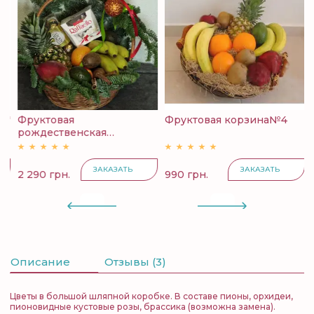
й"
Фруктовая
Фруктовая корзина№4
К
рождественская
с
корзина...
ЗАКАЗАТЬ
ЗАКАЗАТЬ
2 290 грн.
990 грн.
4
Описание
Отзывы (3)
Цветы в большой шляпной коробке. В составе пионы, орхидеи,
пионовидные кустовые розы, брассика (возможна замена).