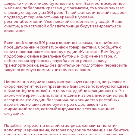
девушке чётное число бутонов не стоит. Если есть искреннее
желание побаловать красавицу с размахом, то можно заказать
огромную корзину из 501 розы. Такой фантастический подарок
подтвердит серьёзность намерений и уровень
респектабельности. Уже никакой соперник не украдёт Ваше
счастье, а счастливой обладательнице будут завидовать все
киевлянки.
Если необходима 501 роза в корзине на заказ, то ошибочно
посещать рынки и скупать живой товар частями. Сообщите о
своих пожеланиях менеджеру студии «Kvitocka» - Вам будут
подобраны самые идеальные бутоны и фирменная тара. А
собственная курьерская служба легко решит задачу
транспортировки, ведь без длительной подготовки перевозить
такую огромную компиляцию очень сложно.
Непременно изучите нашу виртуальную галерею, ведь совсем
скоро наступит новый праздник и Вам снова потребуются
цветы
в Киеве
. Купить онлайн - это очень удобно и рационально. Вы
экономите время, силы, платите деньги за реальное качество. В
ассортименте студии безграничное количество достойных
вариантов, но шикарные букеты роз с доставкой - это
фирменный товар, который выручает во всех жизненных
ситуациях.
Подобного презента достойна актриса, женщина-политик,
волонтёр, верная жена, которая подарила первенца. Не бойтесь
просить вносить изменения в версию из каталога – флористы