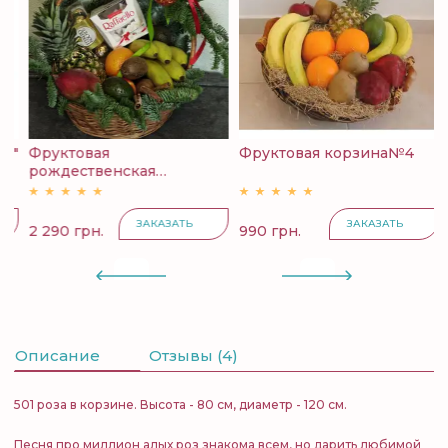
й"
Фруктовая
Фруктовая корзина№4
К
рождественская
с
корзина...
ЗАКАЗАТЬ
ЗАКАЗАТЬ
2 290 грн.
990 грн.
4
Описание
Отзывы (4)
501 роза в корзине. Высота - 80 см, диаметр - 120 см.
Песня про миллион алых роз знакома всем, но дарить любимой