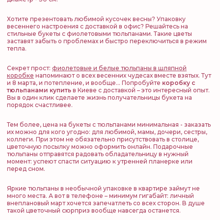
Хотите презентовать любимой кусочек весны? Упаковку
весеннего настроения с доставкой в офис? Решайтесь на
стильные букеты с фиолетовыми тюльпанами. Такие цветы
заставят забыть о проблемах и быстро переключиться в режим
тепла.
Секрет прост:
фиолетовые и белые тюльпаны в шляпной
коробке
напоминают о всех весенних чудесах вместе взятых. Тут
и 8 марта, и потепление, и вообще… Попробуйте
коробку с
тюльпанами купить
в Киеве с доставкой – это интересный опыт.
Вы в один клик сделаете жизнь получательницы букета на
порядок счастливее.
Тем более, цена на букеты с тюльпанами минимальная - заказать
их можно для кого угодно: для любимой, мамы, дочери, сестры,
коллеги. При этом не обязательно присутствовать в столице,
цветочную посылку можно оформить онлайн. Подарочные
тюльпаны отправятся радовать обладательницу в нужный
момент: успеют спасти ситуацию к утренней планерке или
перед сном.
Яркие тюльпаны в необычной упаковке в квартире займут не
много места. А вот в телефоне – минимум гигабайт: личный
внеплановый март хочется запечатлеть со всех сторон. В душе
такой цветочный сюрприз вообще навсегда останется.