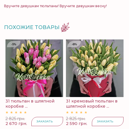
Вручите девушкам тюльпаны! Вручите девушкам весну!
ПОХОЖИЕ ТОВАРЫ
-5%
-8%
31 тюльпан в шляпной
31 кремовый тюльпан в
3
коробке ...
шляпной коробке ...
к
2 825 грн.
2 825 грн.
2
ЗАКАЗАТЬ
ЗАКАЗАТЬ
2 670 грн.
2 590 грн.
2