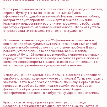
Эпоха революционных технологий способна упразднить металл,
дерево, бумагу. Но ничто не заменит милый букет,
оформленный с душой и изюминкой. Нельзя отменить любовь,
которая требует определённых жертв и знаков внимания.
Красивыми подаренными растениями невозможно избаловать
красотку и проявить излишнюю навязчивость. Любимая устала
от роз, гвоздик и ромашек? Не знаете, чем удивить?
Отличное решение - подарить 25 фиолетовых тюльпанов в
шляпной коробке. Купить в Kvitochka - это идеальный способ
обеспечить себя комфортом и отсутствием проблем. Важно
помнить, что тюльпан - это предвестник весны и тепла.
Недорогой букет 25 тюльпанов в коробке непременно поразит,
порадует, заставит женское сердечко биться в ритме любви и
желания скорой встречи. Подарок высоко оценит женщина с
интеллектом, увлечённая нумерологией и знаками.
У подруги День рождения, а Вы больны? Сосед по жилплощади
ошибочно закрыл квартиру и уехал с ключами? Тогда поспешите
заказать цветы в коробке
с доставкой по Киеву. Сервис давно
проверен и удобен. Важно лишь не ошибиться с выбором
фирмы. При обращении к нам нежный товар будет
своевременно доставлен в любую точку украинской столицы.
Красота спасёт мир, а дивные растения растопят льды
недоверия, одиночества и душевного холода. Заказ цветов на