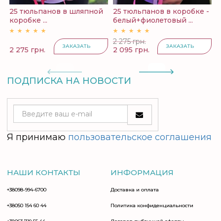
25 тюльпанов в шляпной
25 тюльпанов в коробке -
2
коробке ...
белый+фиолетовый ...
в
2 275 грн.
ЗАКАЗАТЬ
ЗАКАЗАТЬ
2 275 грн.
2 095 грн.
2
ПОДПИСКА НА НОВОСТИ
Я принимаю
пользовательское соглашения
НАШИ КОНТАКТЫ
ИНФОРМАЦИЯ
+38098-994-6700
Доставка и оплата
+38050 154 60 44
Политика конфиденциальности