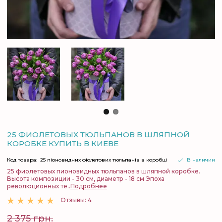
25 ФИОЛЕТОВЫХ ТЮЛЬПАНОВ В ШЛЯПНОЙ
КОРОБКЕ КУПИТЬ В КИЕВЕ
Код товара:
25 піоновидних фіолетових тюльпанів в коробці
В наличии
25 фиолетовых пионовидных тюльпанов в шляпной коробке.
Высота композиции - 30 см, диаметр - 18 см Эпоха
революционных те..
Подробнее
Отзывы: 4
2 375 грн.