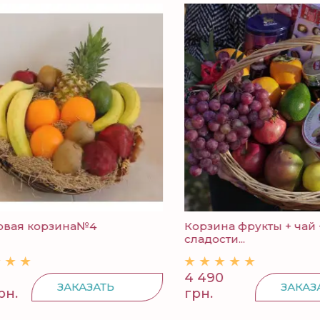
ая корзина№4
Корзина фрукты + чай +
сладости...
4 490
ЗАКАЗАТЬ
ЗАКАЗАТ
.
грн.