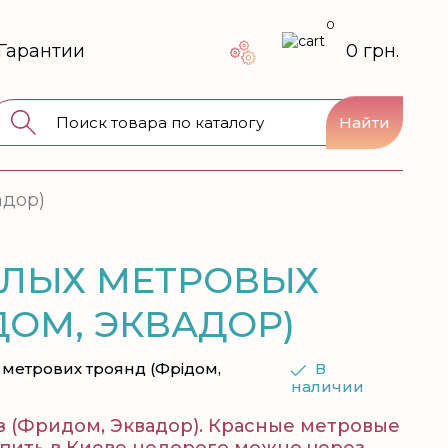
0
Гарантии
0 грн.
Найти
адор)
 АЛЫХ МЕТРОВЫХ
ДОМ, ЭКВАДОР)
 метрових троянд (Фрідом,
В
наличии
з (Фридом, Эквадор). Красные метровые