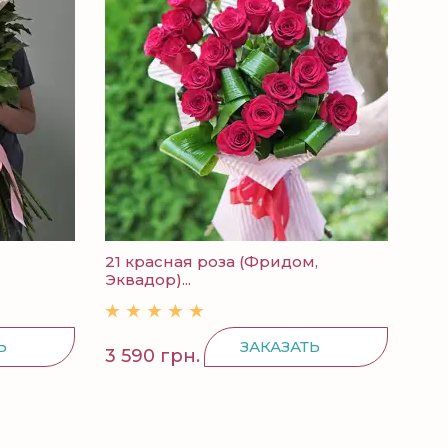
21 красная роза (Фридом,
25 
Эквадор)...
Ь
ЗАКАЗАТЬ
3 590 грн.
3 9