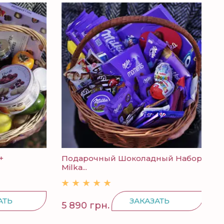
Подарочный Шоколадный Набор
Кон
Milka...
Ь
ЗАКАЗАТЬ
5 890 грн.
298