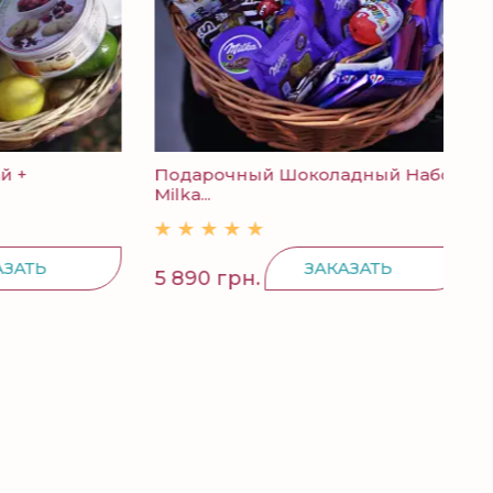
Подарочный Шоколадный Набор
Кон
Milka...
Ь
ЗАКАЗАТЬ
5 890 грн.
298