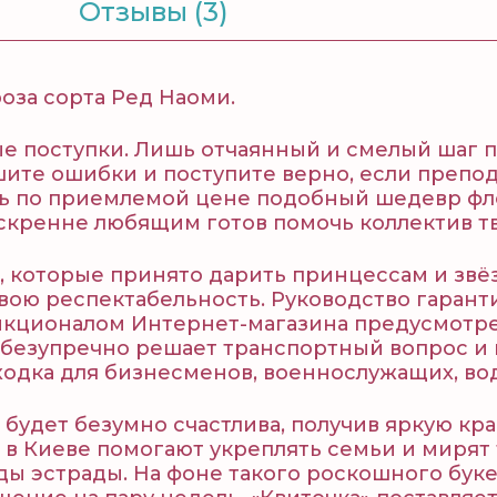
Отзывы (3)
оза сорта Ред Наоми.
 поступки. Лишь отчаянный и смелый шаг п
шите ошибки и поступите верно, если преп
ить по приемлемой цене подобный шедевр фл
кренне любящим готов помочь коллектив тв
, которые принято дарить принцессам и звё
ою респектабельность. Руководство гаранти
ункционалом Интернет-магазина предусмотре
д безупречно решает транспортный вопрос и 
аходка для бизнесменов, военнослужащих, во
будет безумно счастлива, получив яркую кра
в Киеве помогают укреплять семьи и мирят т
ды эстрады. На фоне такого роскошного бук