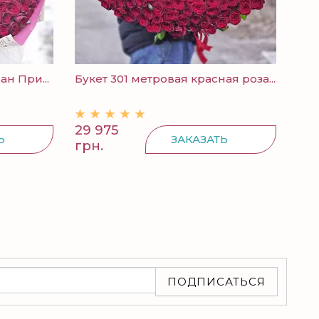
ан При...
Букет 301 метровая красная роза...
301
Сер
29 975
24
Ь
ЗАКАЗАТЬ
грн.
грн
ПОДПИСАТЬСЯ