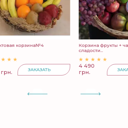
ая корзина№4
Корзина фрукты + чай +
сладости...
4 490
ЗАКАЗАТЬ
ЗАКАЗАТ
.
грн.