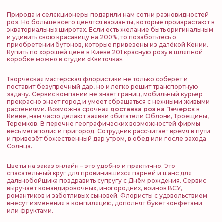
Природа и селекционеры подарили нам сотни разновидностей
роз. Но больше всего ценятся варианты, которые произрастают в
экваториальных широтах. Если есть желание быть оригинальным
и удивить свою красавицу на 200%, то позаботьтесь о
приобретении бутонов, которые привезены из далёкой Кении.
Купить по хорошей цене в Киеве 201 красную розу в шляпной
коробке можно в студии «Квиточка».
Творческая мастерская флористики не только соберёт и
поставит безупречный дар, но и легко решит транспортную
задачу. Сервис компании не знает границ, мобильный курьер
прекрасно знает город и умеет обращаться с нежными живыми
растениями. Возможна срочная
доставка роз на Печерск
в
Киеве, нам часто делают заявки обитатели Облони, Троещины,
Теремков. В перечне географических возможностей фирмы
весь мегаполис и пригород. Сотрудник рассчитает время в пути
и привезёт божественный дар утром, в обед или после захода
Солнца.
Цветы на заказ онлайн – это удобно и практично. Это
спасательный круг для провинившихся парней и шанс для
дальнобойщика поздравить супругу с Днём рождения. Сервис
выручает командировочных, иногородних, воинов ВСУ,
романтиков и заботливых сыновей. Флористы с удовольствием
внесут изменения в компиляцию, дополнят букет конфетами
или фруктами.