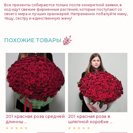
Все презенты собираются только после конкретной заявки, в
ход идут свежие фирменные растения, которые поступают со
своего мира и лучших оранжерей. Непременно побалуйте маму,
тёщу, сестру и единственную жену!
ПОХОЖИЕ ТОВАРЫ
201 красная роза средней
201 красная роза в
2
длинны ...
шляпной коробке ...
к