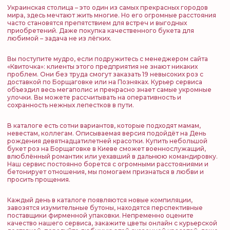
Украинская столица – это один из самых прекрасных городов
мира, здесь мечтают жить многие. Но его огромные расстояния
часто становятся препятствием для встреч и выгодных
приобретений. Даже покупка качественного букета для
любимой – задача не из лёгких.
Вы поступите мудро, если подружитесь с менеджером сайта
«Квиточка»: клиенты этого предприятия не знают никаких
проблем. Они без труда смогут заказать 19 невысоких роз с
доставкой по Борщаговке или на Позняках. Курьер сервиса
объездил весь мегаполис и прекрасно знает самые укромные
улочки. Вы можете рассчитывать на оперативность и
сохранность нежных лепестков в пути.
В каталоге есть сотни вариантов, которые подходят мамам,
невестам, коллегам. Описываемая версия подойдёт на День
рождения девятнадцатилетней красотки. Купить небольшой
букет роз на Борщаговке в Киеве сможет военнослужащий,
влюблённый романтик или уехавший в дальнюю командировку.
Наш сервис постоянно борется с огромными расстояниями и
бетонирует отношения, мы помогаем признаться в любви и
просить прощения.
Каждый день в каталоге появляются новые компиляции,
завозятся изумительные бутоны, находятся перспективные
поставщики фирменной упаковки. Непременно оцените
качество нашего сервиса, закажите цветы онлайн с курьерской