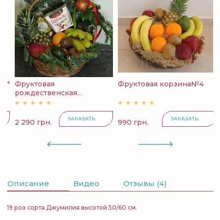
й"
Фруктовая
Фруктовая корзина№4
К
рождественская
с
корзина...
ЗАКАЗАТЬ
ЗАКАЗАТЬ
2 290 грн.
990 грн.
4
Описание
Видео
Отзывы (4)
19 роз сорта Джумилия высотой 50/60 см.