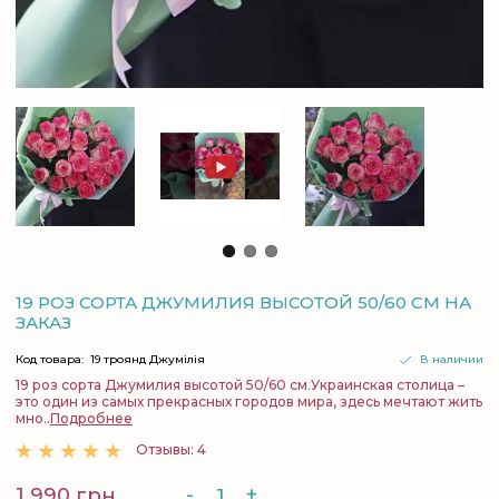
19 РОЗ СОРТА ДЖУМИЛИЯ ВЫСОТОЙ 50/60 СМ НА
ЗАКАЗ
Код товара:
19 троянд Джумілія
В наличии
19 роз сорта Джумилия высотой 50/60 см.Украинская столица –
это один из самых прекрасных городов мира, здесь мечтают жить
мно..
Подробнее
Отзывы: 4
-
+
1 990 грн.