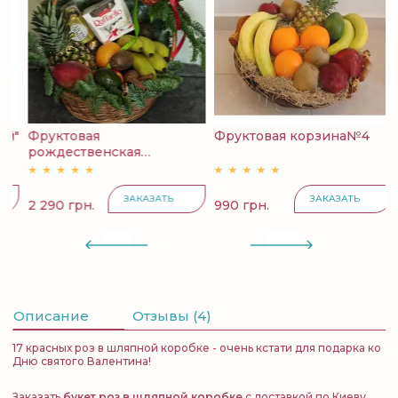
й"
Фруктовая
Фруктовая корзина№4
К
рождественская
с
корзина...
ЗАКАЗАТЬ
ЗАКАЗАТЬ
2 290 грн.
990 грн.
4
Описание
Отзывы (4)
17 красных роз в шляпной коробке - очень кстати для подарка ко
Дню святого Валентина!
Заказать
букет роз в шляпной коробке
с доставкой по Киеву