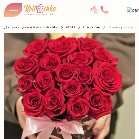
Доставка цветов Киев Kvitochka
РОЗЫ
В коробке
17 алых роз в кор