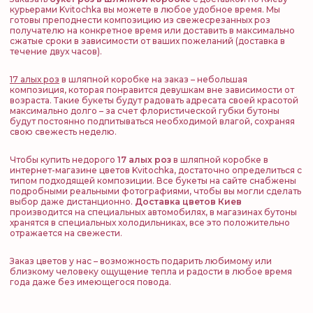
курьерами Kvitochka вы можете в любое удобное время. Мы
готовы преподнести композицию из свежесрезанных роз
получателю на конкретное время или доставить в максимально
сжатые сроки в зависимости от ваших пожеланий (доставка в
течение двух часов).
17 алых роз
в шляпной коробке на заказ – небольшая
композиция, которая понравится девушкам вне зависимости от
возраста. Такие букеты будут радовать адресата своей красотой
максимально долго – за счет флористической губки бутоны
будут постоянно подпитываться необходимой влагой, сохраняя
свою свежесть неделю.
Чтобы купить недорого
17 алых роз
в шляпной коробке в
интернет-магазине цветов Kvitochka, достаточно определиться с
типом подходящей композиции. Все букеты на сайте снабжены
подробными реальными фотографиями, чтобы вы могли сделать
выбор даже дистанционно.
Доставка цветов Киев
производится на специальных автомобилях, в магазинах бутоны
хранятся в специальных холодильниках, все это положительно
отражается на свежести.
Заказ цветов у нас – возможность подарить любимому или
близкому человеку ощущение тепла и радости в любое время
года даже без имеющегося повода.