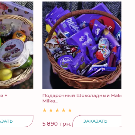
Подарочный Шоколадный Набор
Кон
Milka...
Ь
ЗАКАЗАТЬ
5 890 грн.
298