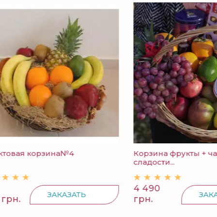
ая корзина№4
Корзина фрукты + чай +
сладости...
4 490
ЗАКАЗАТЬ
ЗАКАЗАТ
.
грн.