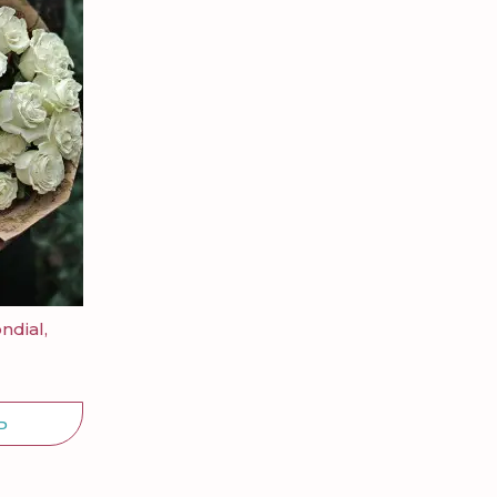
ndial,
Ь