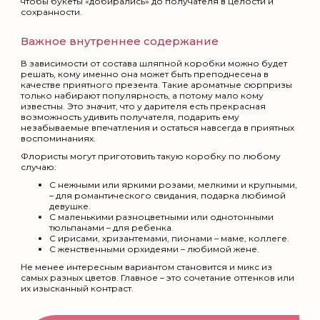
чтобы букеты «добирались» до получателя в целости и
сохранности.
Важное внутреннее содержание
В зависимости от состава шляпной коробки можно будет
решать, кому именно она может быть преподнесена в
качестве приятного презента. Такие ароматные сюрпризы
только набирают популярность, а потому мало кому
известны. Это значит, что у дарителя есть прекрасная
возможность удивить получателя, подарить ему
незабываемые впечатления и остаться навсегда в приятных
воспоминаниях.
Флористы могут приготовить такую коробку по любому
случаю:
С нежными или яркими розами, мелкими и крупными,
– для романтического свидания, подарка любимой
девушке.
С маленькими разноцветными или однотонными
тюльпанами – для ребенка.
С ирисами, хризантемами, пионами – маме, коллеге.
С женственными орхидеями – любимой жене.
Не менее интересным вариантом становится и микс из
самых разных цветов. Главное – это сочетание оттенков или
их изысканный контраст.