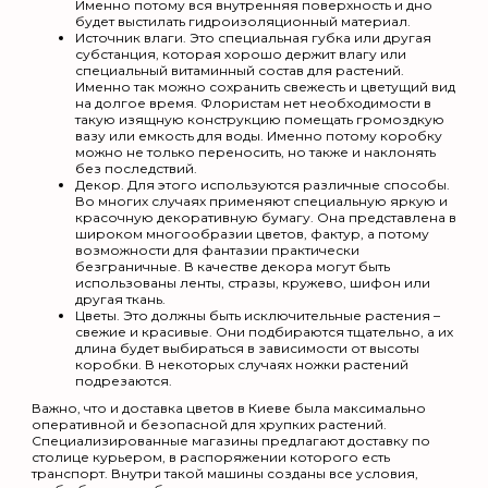
Именно потому вся внутренняя поверхность и дно
будет выстилать гидроизоляционный материал.
Источник влаги. Это специальная губка или другая
субстанция, которая хорошо держит влагу или
специальный витаминный состав для растений.
Именно так можно сохранить свежесть и цветущий вид
на долгое время. Флористам нет необходимости в
такую изящную конструкцию помещать громоздкую
вазу или емкость для воды. Именно потому коробку
можно не только переносить, но также и наклонять
без последствий.
Декор. Для этого используются различные способы.
Во многих случаях применяют специальную яркую и
красочную декоративную бумагу. Она представлена в
широком многообразии цветов, фактур, а потому
возможности для фантазии практически
безграничные. В качестве декора могут быть
использованы ленты, стразы, кружево, шифон или
другая ткань.
Цветы. Это должны быть исключительные растения –
свежие и красивые. Они подбираются тщательно, а их
длина будет выбираться в зависимости от высоты
коробки. В некоторых случаях ножки растений
подрезаются.
Важно, что и доставка цветов в Киеве была максимально
оперативной и безопасной для хрупких растений.
Специализированные магазины предлагают доставку по
столице курьером, в распоряжении которого есть
транспорт. Внутри такой машины созданы все условия,