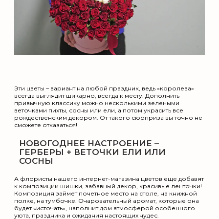
Эти цветы – вариант на любой праздник, ведь «королева»
всегда выглядит шикарно, всегда к месту. Дополнить
привычную классику можно несколькими зелеными
веточками пихты, сосны или ели, а потом украсить все
рождественским декором. От такого сюрприза вы точно не
сможете отказаться!
НОВОГОДНЕЕ НАСТРОЕНИЕ –
ГЕРБЕРЫ + ВЕТОЧКИ ЕЛИ ИЛИ
СОСНЫ
А флористы нашего интернет-магазина цветов еще добавят
к композиции шишки, забавный декор, красивые ленточки!
Композиция займет почетное место на столе, на книжной
полке, на тумбочке. Очаровательный аромат, которые она
будет «источать», наполнит дом атмосферой особенного
уюта, праздника и ожидания настоящих чудес.