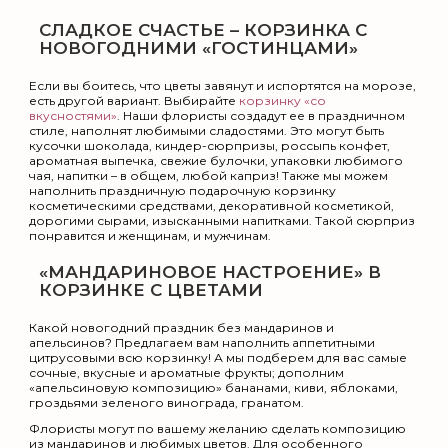
СЛАДКОЕ СЧАСТЬЕ – КОРЗИНКА С
НОВОГОДНИМИ «ГОСТИНЦАМИ»
Если вы боитесь, что цветы завянут и испортятся на морозе,
есть другой вариант. Выбирайте
корзинку «со
вкусностями»
. Наши флористы создадут ее в праздничном
стиле, наполнят любимыми сладостями. Это могут быть
кусочки шоколада, киндер-сюрпризы, россыпь конфет,
ароматная выпечка, свежие булочки, упаковки любимого
чая, напитки – в общем, любой каприз! Также мы можем
наполнить праздничную подарочную корзинку
косметическими средствами, декоративной косметикой,
дорогими сырами, изысканными напитками. Такой сюрприз
понравится и женщинам, и мужчинам.
«МАНДАРИНОВОЕ НАСТРОЕНИЕ» В
КОРЗИНКЕ С ЦВЕТАМИ
Какой новогодний праздник без мандаринов и
апельсинов? Предлагаем вам наполнить аппетитными
цитрусовыми всю корзинку! А мы подберем для вас самые
сочные, вкусные и ароматные фрукты; дополним
«апельсиновую композицию» бананами, киви, яблоками,
гроздьями зеленого винограда, гранатом.
Флористы могут по вашему желанию сделать композицию
из мандаринов и любимых цветов. Для особенного