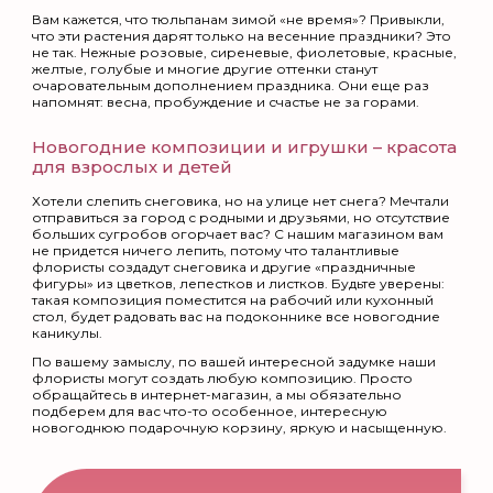
Вам кажется, что тюльпанам зимой «не время»? Привыкли,
что эти растения дарят только на весенние праздники? Это
не так. Нежные розовые, сиреневые, фиолетовые, красные,
желтые, голубые и многие другие оттенки станут
очаровательным дополнением праздника. Они еще раз
напомнят: весна, пробуждение и счастье не за горами.
Новогодние композиции
и игрушки – красота
для взрослых и детей
Хотели слепить снеговика, но на улице нет снега? Мечтали
отправиться за город с родными и друзьями, но отсутствие
больших сугробов огорчает вас? С нашим магазином вам
не придется ничего лепить, потому что талантливые
флористы создадут снеговика и другие «праздничные
фигуры» из цветков, лепестков и листков. Будьте уверены:
такая композиция поместится на рабочий или кухонный
стол, будет радовать вас на подоконнике все новогодние
каникулы.
По вашему замыслу, по вашей интересной задумке наши
флористы могут создать любую композицию. Просто
обращайтесь в интернет-магазин, а мы обязательно
подберем для вас что-то особенное, интересную
новогоднюю подарочную корзину, яркую и насыщенную.