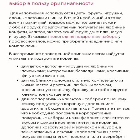
выбор в пользу оригинальности
Для наполнения используются цветы, фрукты, игрушки,
елочные веточки и шишки. В такой необычный и в то же
время практичный подарок можно положить так же и
любой продукт, предпочитаемый получателем: любимые
конфеты, напиток, экзотический фрукт, даже плюшевую
игрушку. Заказывая
новогодние подарочные наборы
у
профессионалов, можно приобретать их единично или
комплектами.
В ассортименте проверенной компании всегда найдутся
уникальные подарочные корзины:
для деток – дополним игрушками, любимыми
печеньками; интересными безделушками, красивыми
фигурками животных,
для любимых – положим стильную композицию из
живых цветов и растений, любимый парфюм,
оригинальную открытку, брошку или любое другое
ювелирное украшение,
для корпоративных клиентов – соберем по Вашему
списку продуктовую корзину с дополнением
дорогих или бюджетных напитков. Привезите нам все,
что необходимо положить в корпоративные
подарочные наборы, и наши флористы сложат это со
вкусом и шиком в крепкие плетенные корзины,
дополнив красоту хвоей и всяческой мишурой, а
также атласными лентами корпоративных цветов,
искусственным снегом, позолотят или посеребрят