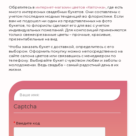
Обратитесь в
интернет-магазин цветов «Квіточка»
, где есть
много интересных свадебных букетов. Они составлены с
учетом последних модных тенденций во флористике. Если
вам не подошел ни один из представленных на фото
букетов, то флористы сделают его для вас с учетом
индивидуальных пожеланий. Для композиций применяются
только свежесрезанные цветы – прочные, красивые,
презентабельные на вид.
Чтобы заказать букет с доставкой, определитесь с его
выбором. Оформить покупку можно непосредственно на
сайте салона цветов или связавшись с менеджером по
телефону. Выбирайте букет с чувством любви и заботы о
молодоженах. Ведь свадьба – самый радостный день в их
жизни.
Captcha
Введите код