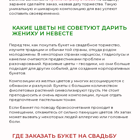
заранее сделайте заказ, назвав дату торжества. Такую
уникальную и шикарную композицию для вас успеют
составить своевременно.
КАКИЕ ЦВЕТЫ НЕ СОВЕТУЮТ ДАРИТЬ
ЖЕНИХУ И НЕВЕСТЕ
Перед тем, как покупать букет на свадебное торжество,
изучите традиции и обычаи той страны, откуда родом
молодожены. В некоторых странах нарциссы, гладиолусы и
камелии считаются предвестниками проблем и
разочарований. Красивые цветы – гвоздики, но они больше
подходят для других событий, для создания корпоративных
букетов.
Композиции из желтых цветов у многих ассоциируются с
обманом и разлукой. Букеты с большим количеством
фиолетовых растений символизируют грусть. Не стоит
преподносить и очень яркие композиции, лучше отдать
предпочтение пастельным тонам.
Если банкет по поводу бракосочетания проходит в
помещении, откажитесь от сильно пахнущих цветов. Их запах
может вызвать у некоторых людей аллергию или головные
боли.
ГДЕ ЗАКАЗАТЬ БУКЕТ НА СВАДЬБУ