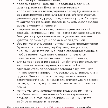
любовь, процветание семьи;
полевые цветы – ромашки, васильки, медуница,
другие растения. Букеты из этих милых и
неприхотливых цветов дарили на свадьбу молодым с
древних времен с пожеланием семейного счастья,
уважения друг к другу, продолжения рода. Сегодня
такая традиция ожила, полевые букеты снова модно
вручать жениху и невесте;
ландыши, подснежники, фиалки – для весенней
свадьбы композиции из них – самое лучшее решение.
Эти цветы предсказывают молодоженам нежные
чувства, прочные узы брака, много детишек;
без всякого опасения покупайте для молодоженов
букеты с тюльпанами, герберами, гиацинтами,
пионами. Их часто применяют в свадебных букетах в
любое время года, композиции получаются
шикарными, трогательными, торжественными;
для декорирования свадебных букетов используют
веточки жасмина, сирени, жимолости. Не
отказывайтесь от зеленых растений в букете – это
питтоспорум, папоротник, аспидистра, гипсофила и
других. Они не только придадут композиции
эстетический вид, но и символизируют удачу во всех
делах, достаток, хорошее финансовое положение
семьи;
хотите удивить молодоженов, подарить им что-то
необычное - остановите выбор на стрелиции,
плумерии, антуриуме. Композиции с ними часто
выбирают подруги невесты.
Если же вы желаете
купить 101 розу в Киеве
на свадьбу,