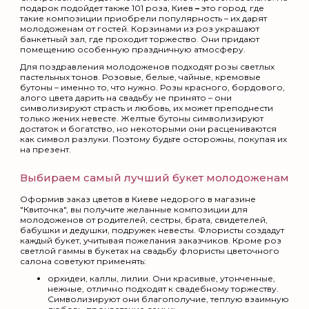
подарок подойдет также 101 роза, Киев
–
это город, где
такие композиции приобрели популярность – их дарят
молодоженам от гостей. Корзинами из роз украшают
банкетный зал, где проходит торжество. Они придают
помещению особенную праздничную атмосферу.
Для поздравления молодоженов подходят розы светлых
пастельных тонов. Розовые, белые, чайные, кремовые
бутоны – именно то, что нужно. Розы красного, бордового,
алого цвета дарить на свадьбу не принято – они
символизируют страсть и любовь, их может преподнести
только жених невесте. Желтые бутоны символизируют
достаток и богатство, но некоторыми они расцениваются
как символ разлуки. Поэтому будьте осторожны, покупая их
на презент.
Выбираем самый лучший букет молодоженам
Оформив заказ цветов в Киеве недорого в магазине
"Квиточка", вы получите желанные композиции для
молодоженов от родителей, сестры, брата, свидетелей,
бабушки и дедушки, подружек невесты. Флористы создадут
каждый букет, учитывая пожелания заказчиков. Кроме роз
светлой гаммы в букетах на свадьбу флористы цветочного
салона советуют применять:
орхидеи, каллы, лилии. Они красивые, утонченные,
нежные, отлично подходят к свадебному торжеству.
Символизируют они благополучие, теплую взаимную