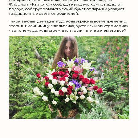
Флористы «Квиточки» создадут изящную композицию от
подруг, соберут романтический букет от парня и упакуют
традиционные цветы от родителей.
Такой важный день цветы должны украсить всенепременно.
Утопить именинницу в тюльпанах, эустомах и альстромериях
- вот к чему должны стремиться гости, иначе зачем это все?