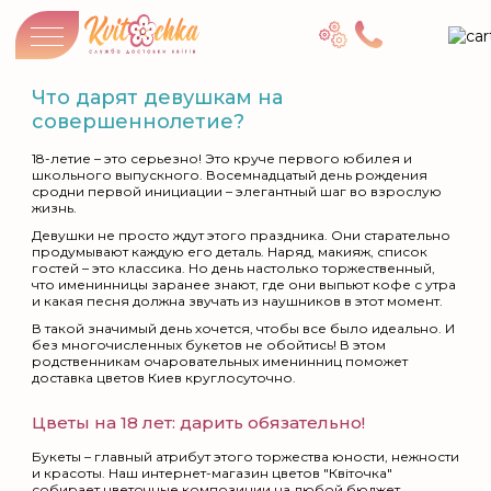
Что дарят девушкам на
совершеннолетие?
18-летие – это серьезно! Это круче первого юбилея и
школьного выпускного. Восемнадцатый день рождения
сродни первой инициации – элегантный шаг во взрослую
жизнь.
Девушки не просто ждут этого праздника. Они старательно
продумывают каждую его деталь. Наряд, макияж, список
гостей – это классика. Но день настолько торжественный,
что именинницы заранее знают, где они выпьют кофе с утра
и какая песня должна звучать из наушников в этот момент.
В такой значимый день хочется, чтобы все было идеально. И
без многочисленных букетов не обойтись! В этом
родственникам очаровательных именинниц поможет
доставка цветов Киев круглосуточно.
Цветы на 18 лет: дарить обязательно!
Букеты – главный атрибут этого торжества юности, нежности
и красоты. Наш интернет-магазин цветов "Квіточка"
собирает цветочные композиции на любой бюджет.