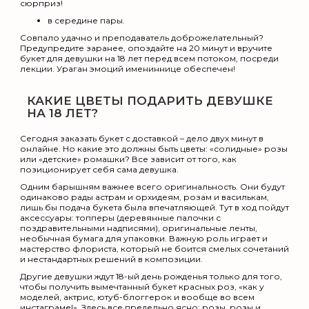
сюрприз!
в середине пары.
Совпало удачно и преподаватель доброжелательный?
Предупредите заранее, опоздайте на 20 минут и вручите
букет для девушки на 18 лет перед всем потоком, посреди
лекции. Ураган эмоций имениннице обеспечен!
КАКИЕ ЦВЕТЫ ПОДАРИТЬ ДЕВУШКЕ
НА 18 ЛЕТ?
Сегодня заказать букет с доставкой – дело двух минут в
онлайне. Но какие это должны быть цветы: «солидные» розы
или «детские» ромашки? Все зависит от того, как
позиционирует себя сама девушка.
Одним барышням важнее всего оригинальность. Они будут
одинаково рады астрам и орхидеям, розам и василькам,
лишь бы подача букета была впечатляющей. Тут в ход пойдут
аксессуары: топперы (деревянные палочки с
поздравительными надписями), оригинальные ленты,
необычная бумага для упаковки. Важную роль играет и
мастерство флориста, который не боится смелых сочетаний
и нестандартных решений в композиции.
Другие девушки ждут 18-ый день рожденья только для того,
чтобы получить вымечтанный букет красных роз, «как у
моделей, актрис, ютуб-блоггерок и вообще во всем
инстаграме!». Здесь все предельно ясно: розы, розы и