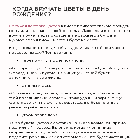
КОГДА ВРУЧАТЬ ЦВЕТЫ В ДЕНЬ
РОЖДЕНИЯ?
Срочная доставка цветов
в Киеве привезет свежие орхидеи,
розы или тюльпаны в любое время. Даже если кто-то решит
вручить букет в едва окрашенные рассветом 6 утра, в
нужное время пионы и астры будут на месте.
Когда подарить цветы, чтобы выделиться из общей массы
поздравляющих? Топ-варианты:
через 5 минут после полуночи;
«Але, привет, уже 5 минут, как наступил твой День Рождения!
С праздником! Спустись на минутку!» - такой букет
запомнится на всю жизнь.
ранним утром;
«Сегодня солнце встает, только для того, чтобы украсить
твой праздник! С 18-летием!» - тоже удачный вариант. А уж
фото с цветами на фоне рассвета долго будет стоять в
рамке на рабочем столе.
утром возле дома;
Заказ букета цветов с доставкой в Киеве возможен прямо
под нужный подъезд. Вы знаете, когда именинница
отправляется на учебу? Подкараульте ее возле дома и
подарите ромашки или альстромерии. Это будет настоящий