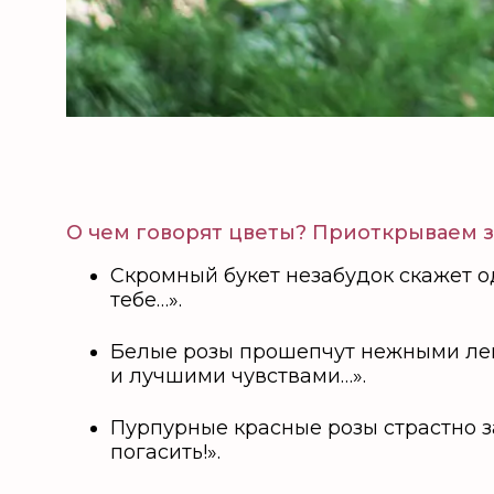
О чем говорят цветы? Приоткрываем з
Скромный букет незабудок скажет 
тебе…».
Белые розы прошепчут нежными лепе
и лучшими чувствами…».
Пурпурные красные розы страстно за
погасить!».