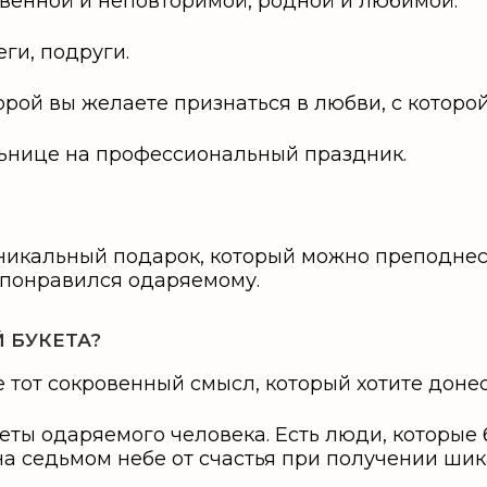
венной и неповторимой, родной и любимой.
ги, подруги.
орой вы желаете признаться в любви, с которо
льнице на профессиональный праздник.
т уникальный подарок, который можно преподне
о понравился одаряемому.
 БУКЕТА?
е тот сокровенный смысл, который хотите доне
ты одаряемого человека. Есть люди, которые б
на седьмом небе от счастья при получении ш