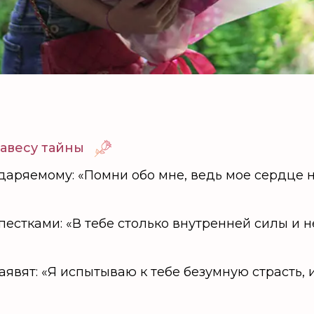
авесу тайны
одаряемому: «Помни обо мне, ведь мое сердце
стками: «В тебе столько внутренней силы и н
явят: «Я испытываю к тебе безумную страсть, 