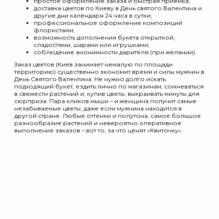
простое оформление заказа и быстрая приёмка;
доставка цветов по Киеву в День святого Валентина
и
другие дни календаря 24 часа в сутки;
профессиональное оформление композиций
флористами;
возможность дополнения букета открыткой,
сладостями, шарами или игрушками;
соблюдение анонимности дарителя (при желании).
Заказ цветов (Киев
занимает немалую по площади
территорию) существенно экономит время и силы мужчин в
День Святого Валентина. Не нужно долго искать
подходящий букет, ездить лично по магазинам, сомневаться
в свежести растений и, купив цветы, выкраивать минуты для
сюрприза. Пара кликов мыши – и женщина получит самые
незабываемые цветы, даже если мужчина находится в
другой стране. Любые оттенки и полутона, самое большое
разнообразие растений и невероятно оперативное
выполнение заказов – вот то, за что ценят «Квиточку».