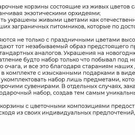
арочные корзины состоящие из живых цветов с
канчивая экзотическими орхидеями;
ть украшены живыми цветами как отечественн
чших заграничных питомников, которые по дос
ются не только с праздничными цветами высо
здают тот незабываемый образ предстоящего п
тандартных аналогов. Украшения на новогодн
атление будто набор только что побывал под н
о очага, и все это благодаря стараниям наших
в комплекте с изысканными подарками в виде 
 укомплектовать набор лишь предметами, кото
прочими сувенирами. В отдельных случаях, зак
подарочный набор, создав тем самым уникаль
е корзины с цветочными композициями предос
ходя из своих индивидуальных предпочтений,