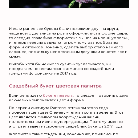
И если ранее все букеты были похожими друг на друга,
чаще всего делались из роз и оформлялись в форме шара,
то сегодня свадебная флористика вышла на новый уровень,
и теперь невесты радуются огромному разнообразию
форм и оттенков. Конечно, сделать выбор стало намного
сложнее, поскольку непостоянным девушкам хочется все и
сразу.
И чтобы хотя бы немного сузить круг вариантов, мы
предлагаем невестам познакомиться со свадебными
трендами флористики на 2017 год.
Свадебный букет: цветовая палитра
Если речь идет о
букете невесты
, то следует говорить о двух
ключевых компонентах: цвет и форма.
По версии института Pantone, оттенком этого года
провозглашен цвет Greenery – теплая сочная зелень. Этот
цвет является символом возрождения жизни,
положительным и жизнеутверждающим. Поэтому именно
этот цвет задает настроение свадебных букетов 2017 года.
Флористам такие тенденции, конечно же, пришлись по