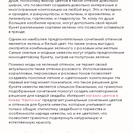
душе, поскольку выбор цветов в таком оттенке довольно
широк, что позволяет создавать довольно интересные и
многогранные композиции на любой вкус. Это и гвоздики,
и орхидеи, и ранункулюсы, и тюльпаны, и хризантемы, и
лизиантусы, гортензии, и гладиолусы. Те, кому по душе
большее изобилие красок, могут дополнить свой яркий
букет различными сортами зелени, что позволит оставаться
в тренде.
Одним из наиболее предпочтительных сочетаний оттенков
является зелень и белый цвет. Но также очень выгодно
смотрятся комбинации зеленого с розовым или желтым.
Самые смелые и модные невесты могут отдать предпочтение
моноцветовому букету, сыграв на полутонах зелени.
Помимо моды на зеленый оттенок, не теряет своей
актуальности также оттенки розового. Использование
коралловых, персиковых и розовых тонов позволяет
создавать поистине летние и «цветочные» композиции. На
первый взгляд может показаться, что такое решение для
букета невесты является слишком банальным, но грамотно
подобранные сочетания помогут создать неповторимое
решение для каждой свадьбы. Интернет
магазин цветов в
Киеве "Квиточка"
предлагает уникальные сочетания цветов
и оттенков для букета невесты, которые учитывают не
только общую стилистику свадебного торжества и
особенности наряда невесты, но и ее цветотип, что
позволяет грамотно подчеркнуть натуральную и
естественную красоту.