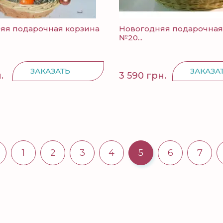
яя подарочная корзина
Новогодняя подарочная
№20...
ЗАКАЗАТЬ
ЗАКАЗА
.
3 590 грн.
1
2
3
4
5
6
7