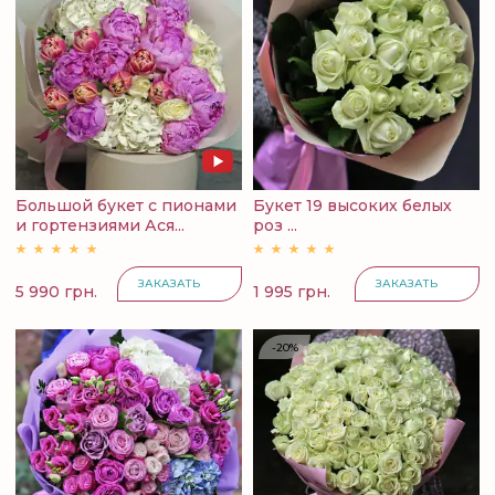
Большой букет с пионами
Букет 19 высоких белых
и гортензиями Ася...
роз ...
ЗАКАЗАТЬ
ЗАКАЗАТЬ
5 990 грн.
1 995 грн.
-20%