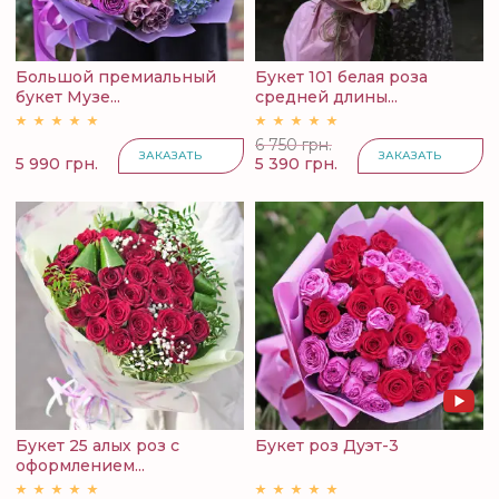
Большой премиальный
Букет 101 белая роза
букет Музе...
средней длины...
6 750 грн.
ЗАКАЗАТЬ
ЗАКАЗАТЬ
5 990 грн.
5 390 грн.
Букет 25 алых роз с
Букет роз Дуэт-3
оформлением...