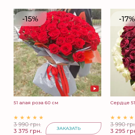
-15%
-17%
51 алая роза 60 см
Сердце 51
3 990 грн.
3 990 грн
ЗАКАЗАТЬ
3 375 грн.
3 295 гр