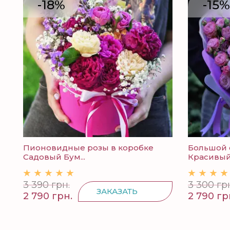
-18%
-15%
Пионовидные розы в коробке
Большой 
Садовый Бум...
Красивый 
3 390 грн.
3 300 гр
ЗАКАЗАТЬ
2 790 грн.
2 790 гр