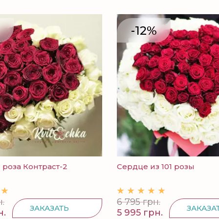
-12%
 роза Контраст-2
Сердце из 101 розы
.
6 795 грн.
ЗАКАЗАТЬ
ЗАКАЗА
н.
5 995 грн.