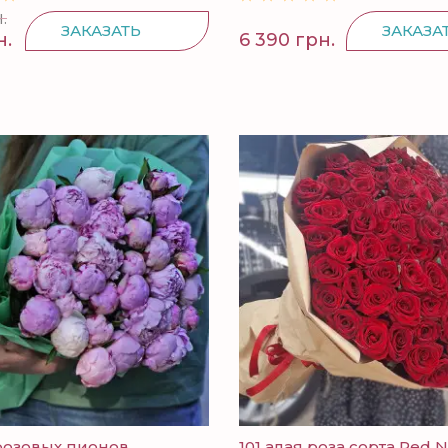
.
ЗАКАЗАТЬ
ЗАКАЗА
н.
6 390 грн.
 розовых пионов
101 алая роза сорта Red 