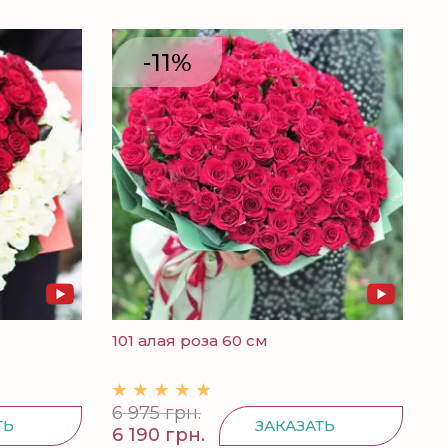
-11%
101 алая роза 60 см
6 975 грн.
ТЬ
ЗАКАЗАТЬ
6 190 грн.