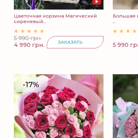
Цветочная корзина Магический
Большая к
сиреневый...
...
5 990 грн.
ЗАКАЗАТЬ
4 990 грн.
5 990 гр
-17%