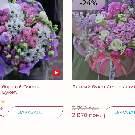
-24%
сборный Очень
Летний букет Сезон астил
Букет...
н.
3 790 грн.
ЗАКАЗАТЬ
ЗАКАЗА
н.
2 870 грн.