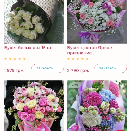
Букет белых роз 15 шт
Букет цветов Яркое
признание...
ЗАКАЗАТЬ
ЗАКАЗАТЬ
1 575 грн.
2 790 грн.
-19%