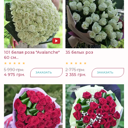
101 белая роза "Avalanche"
35 белых роз
60 см...
5 990 грн.
2 775 грн.
ЗАКАЗАТЬ
ЗАКАЗАТЬ
4 975 грн.
2 355 грн.
-25%