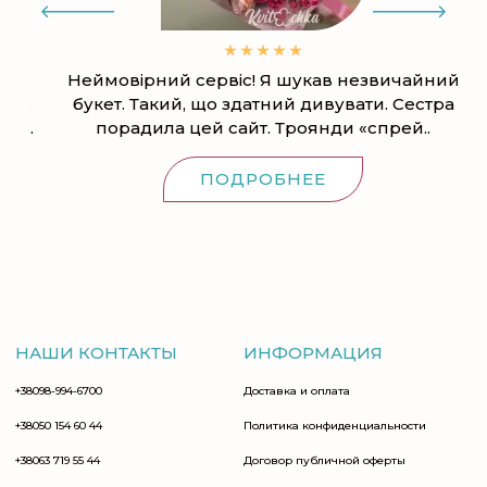
Неймовірний сервіс! Я шукав незвичайний
Бу
из
букет. Такий, що здатний дивувати. Сестра
..
порадила цей сайт. Троянди «спрей..
ПОДРОБНЕЕ
НАШИ КОНТАКТЫ
ИНФОРМАЦИЯ
+38098-994-6700
Доставка и оплата
+38050 154 60 44
Политика конфиденциальности
+38063 719 55 44
Договор публичной оферты