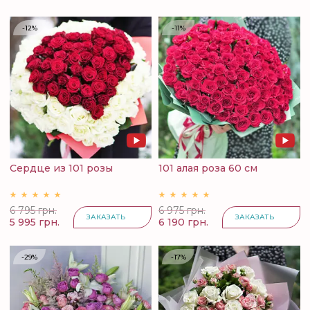
-12%
-11%
Сердце из 101 розы
101 алая роза 60 см
6 795 грн.
6 975 грн.
ЗАКАЗАТЬ
ЗАКАЗАТЬ
5 995 грн.
6 190 грн.
-29%
-17%