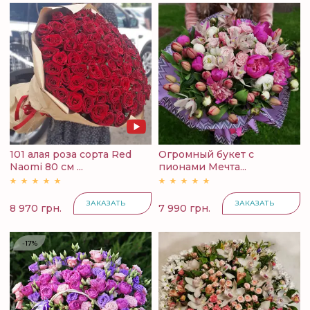
101 алая роза сорта Red
Огромный букет с
Naomi 80 см ...
пионами Мечта...
ЗАКАЗАТЬ
ЗАКАЗАТЬ
8 970 грн.
7 990 грн.
-17%