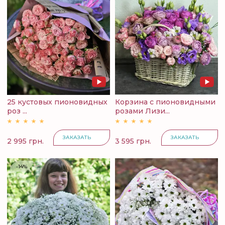
25 кустовых пионовидных
Корзина с пионовидными
роз ...
розами Лизи...
ЗАКАЗАТЬ
ЗАКАЗАТЬ
2 995 грн.
3 595 грн.
-14%