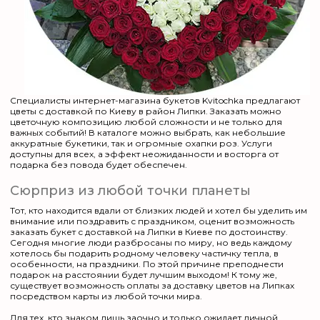
Специалисты интернет-магазина букетов Kvitochka предлагают
цветы с доставкой по Киеву в район Липки. Заказать можно
цветочную композицию любой сложности и не только для
важных событий! В каталоге можно выбрать, как небольшие
аккуратные букетики, так и огромные охапки роз. Услуги
доступны для всех, а эффект неожиданности и восторга от
подарка без повода будет обеспечен.
Сюрприз из любой точки планеты
Тот, кто находится вдали от близких людей и хотел бы уделить им
внимание или поздравить с праздником, оценит возможность
заказать букет с доставкой на Липки в Киеве по достоинству.
Сегодня многие люди разбросаны по миру, но ведь каждому
хотелось бы подарить родному человеку частичку тепла, в
особенности, на праздники. По этой причине преподнести
подарок на расстоянии будет лучшим выходом! К тому же,
существует возможность оплаты за доставку цветов на Липках
посредством карты из любой точки мира.
Для тех, кто знаком лишь заочно и только ожидает личной